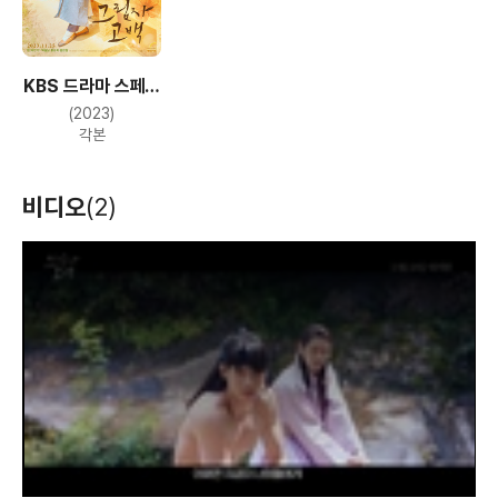
KBS 드라마 스페셜
2023 - TV 시네마
(2023)
그림자 고백
각본
비디오
(2)
T
h
i
s
i
s
a
m
o
d
a
l
w
i
n
d
o
w
.