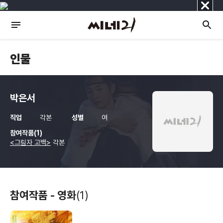
닫
기
인물
박은서
직업
각본
성별
여
참여작품(1)
<그림자 고백>
각본
참여작품 - 영화
(1)