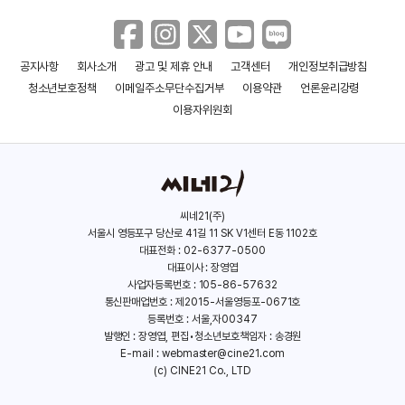
공지사항
회사소개
광고 및 제휴 안내
고객센터
개인정보취급방침
청소년보호정책
이메일주소무단수집거부
이용약관
언론윤리강령
이용자위원회
씨네21(주)
서울시 영등포구 당산로 41길 11 SK V1센터 E동 1102호
대표전화 : 02-6377-0500
대표이사 : 장영엽
사업자등록번호 : 105-86-57632
통신판매업번호 : 제2015-서울영등포-0671호
등록번호 : 서울,자00347
발행인 : 장영엽, 편집•청소년보호책임자 : 송경원
E-mail :
webmaster@cine21.com
(c) CINE21 Co., LTD