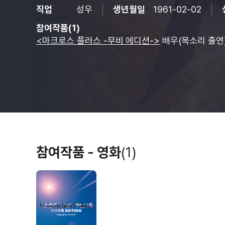
직업
성우
생년월일
1961-02-02
참여작품(1)
<마크로스 플러스 -무비 에디션->
배우(목소리 출연
참여작품 - 영화
(1)