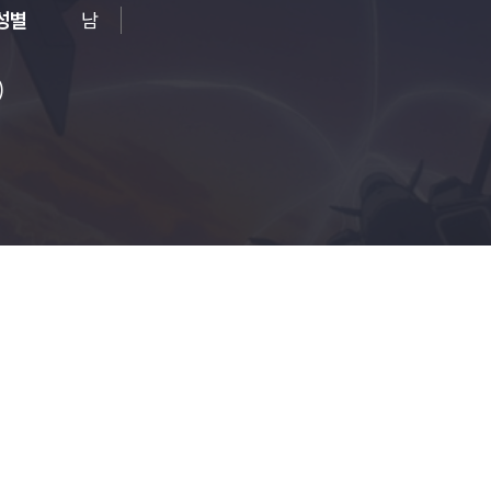
성별
남
)