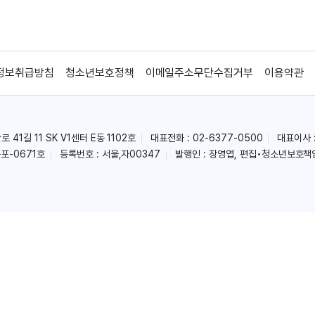
정보취급방침
청소년보호정책
이메일주소무단수집거부
이용약관
41길 11 SK V1센터 E동 1102호
대표전화 : 02-6377-0500
대표이사 
포-0671호
등록번호 : 서울,자00347
발행인 : 장영엽, 편집•청소년보호책