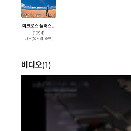
마크로스 플러스 -
무비 에디션-
(1994)
배우(목소리 출연)
비디오
(1)
T
h
i
s
i
s
a
m
o
d
a
l
w
i
n
d
o
w
.