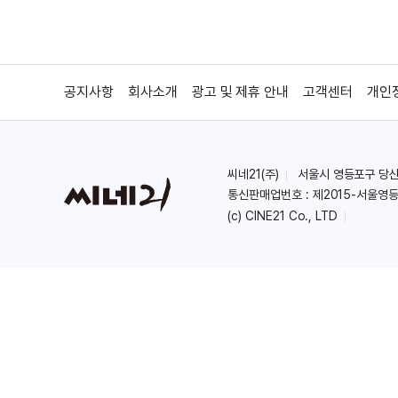
공지사항
회사소개
광고 및 제휴 안내
고객센터
개인
씨네21(주)
서울시 영등포구 당산로 
통신판매업번호 : 제2015-서울영등
(c) CINE21 Co., LTD