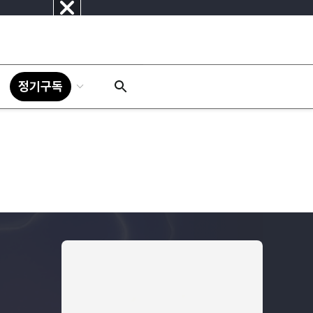
닫
기
정기구독