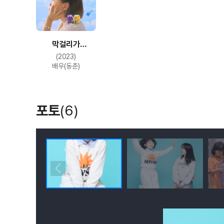
막걸리가
알려줄거야
(2023)
배우(동춘)
포토
(6)