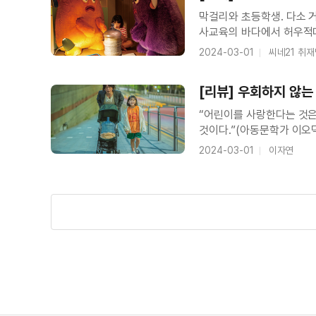
막걸리와 초등학생. 다소 
사교육의 바다에서 허우적대
된다. 로또 당첨 번호를 
2024-03-01
씨네21 취
일상에 균열을 내고 자기 
[리뷰] 우회하지 않
“어린이를 사랑한다는 것은
것이다.”(아동문학가 이오덕) 국어, 영어, 수학은 물론 창의과학과 태권도, 미술, 코딩 
페르시아어까지. 초등학교 
2024-03-01
이자연
지낸다. 명문대에 진학하기 