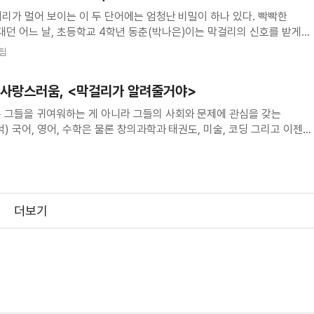
거리가 멀어 보이는 이 두 단어에는 엄청난 비밀이 하나 있다. 빡빡한
던 어느 날, 초등학교 4학년 동춘(박나은)이는 막걸리의 신호를 받게
(그런데 이상하리만치 4등만) 알려주는 기묘한 막걸리와의 만남은 순응적인
재팀
주도적인 선택을 하고 싶게 만든다. 어린이는
는 사랑스러움, <막걸리가 알려줄거야>
 그들을 귀여워하는 게 아니라 그들의 사회와 문제에 관심을 갖는
그리고 이젠
4학년이 된 동춘(박나은)은 승진이 버겁다는 아빠보다 더 바쁜 일상을
위한 A to Z를 습득하는 동안에도 동춘
더보기