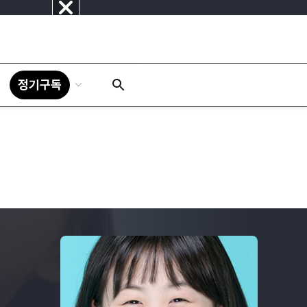
닫
기
정기구독