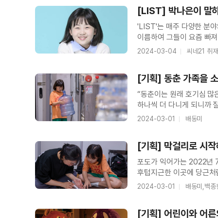
[LIST] 박나은이 
'LIST'는 매주 다양한 
이름하여 그들이 요즘 빠져 있는 것들의 목록. 영화 <벼랑
위로 달려가면서 소스케를 
2024-03-04
씨네21 취
사랑이 느껴지는 장면. 포뇨
[기획] 동춘 가족을 
김지훈
“동춘이는 원래 호기심 많
하나씩 더 다니게 되니까 질
당시 11살이었던 아역배우
2024-03-01
배동미
조그마한 어린 친구가 학업
[기획] 막걸리로 시
포도가 익어가는 2022년 
후텁지근한 이곳에 당근처럼
(박나은)이 우두커니 서 
2024-03-01
배동미,백종
꺼내더니 ‘쨍그랑’ 소리나게
[기획] 어린이와 어른