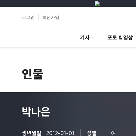
로그인
회원가입
기사
포토 & 영상
인물
박나은
생년월일
2012-01-01
성별
여