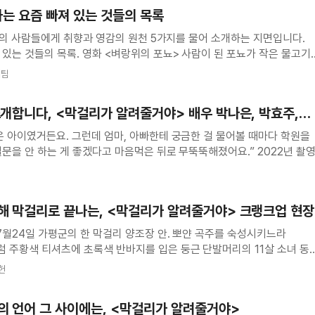
말하는 요즘 빠져 있는 것들의 목록
분야의 사람들에게 취향과 영감의 원천 5가지를 물어 소개하는 지면입니다.
위의 포뇨> 사람이 된 포뇨가 작은 물고기
바라보는 장면을 가장 좋아한다. 소스케를 위해 사람이 된 포뇨의 용기와
재팀
 너무 귀여워!
소개합니다, <막걸리가 알려줄거야> 배우 박나은, 박효주,
은 아이였거든요. 그런데 엄마, 아빠한테 궁금한 걸 물어볼 때마다 학원을
문을 안 하는 게 좋겠다고 마음먹은 뒤로 무뚝뚝해졌어요.” 2022년 촬
 박나은은 자신의 캐릭터 ‘동춘’의 성격을 이렇게 야무지게 소개했다.
 스트레스를 겪고 있다니…. 그런데 학
작해 막걸리로 끝나는, <막걸리가 알려줄거야> 크랭크업 현장
7월24일 가평군의 한 막걸리 양조장 안. 뽀얀 곡주를 숙성시키느라
 주황색 티셔츠에 초록색 반바지를 입은 둥근 단발머리의 11살 소녀 동
있다. 생각에 잠긴 듯 진지한 표정의 소녀는 호주머니에서 동전 하나를
헌
 던졌다. “컷! 잘 던졌고요. 허리를 숙이면
의 언어 그 사이에는, <막걸리가 알려줄거야>