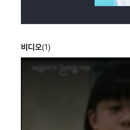
비디오
(1)
T
h
i
s
i
s
a
m
o
d
a
l
w
i
n
d
o
w
.