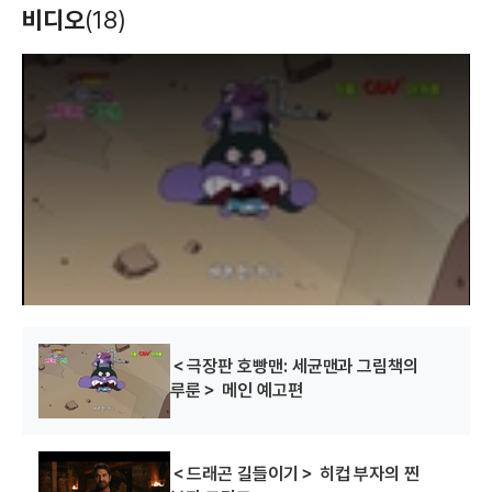
비디오
(18)
T
h
i
s
i
s
a
m
o
d
a
l
w
i
n
d
o
w
.
＜극장판 호빵맨: 세균맨과 그림책의
루룬＞ 메인 예고편
＜드래곤 길들이기＞ 히컵 부자의 찐