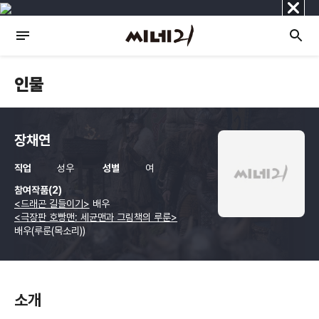
닫
기
인물
장채연
직업
성우
성별
여
참여작품(2)
<드래곤 길들이기>
배우
<극장판 호빵맨: 세균맨과 그림책의 루룬>
배우(루룬(목소리))
소개