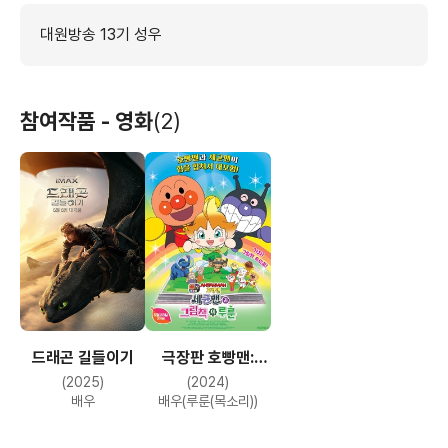
대원방송 13기 성우
참여작품 - 영화
(2)
드래곤 길들이기
극장판 호빵맨:
세균맨과 그림책의
(2025)
(2024)
루룬
배우
배우(루룬(목소리))