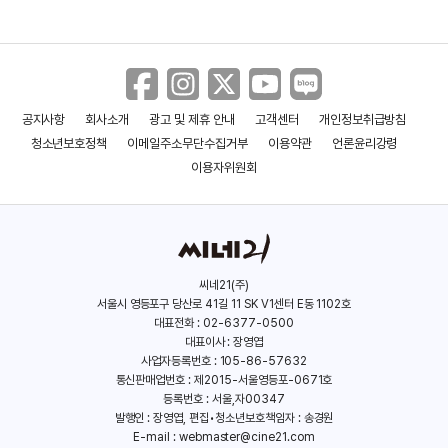
＜드래곤 길들이기＞ 버크 섬 실존?!
애정 넘치는 제작 비하인드
공지사항
회사소개
광고 및 제휴 안내
고객센터
개인정보취급방침
＜드래곤 길들이기＞ 남들과는 다른
바이킹, 히컵
청소년보호정책
이메일주소무단수집거부
이용약관
언론윤리강령
이용자위원회
＜드래곤 길들이기＞ 세상을 바꿀 특별한
우정
씨네21(주)
서울시 영등포구 당산로 41길 11 SK V1센터 E동 1102호
＜드래곤 길들이기＞ 생생하게 재탄생한
대표전화 : 02-6377-0500
레전드 명작
대표이사 : 장영엽
사업자등록번호 : 105-86-57632
통신판매업번호 : 제2015-서울영등포-0671호
등록번호 : 서울,자00347
＜드래곤 길들이기＞ 히컵의 투.친.소
발행인 : 장영엽, 편집•청소년보호책임자 : 송경원
영상
E-mail :
webmaster@cine21.com