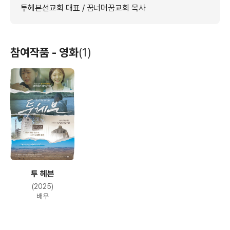
투헤븐선교회 대표 / 꿈너머꿈교회 목사
참여작품 - 영화
(1)
투 헤븐
(2025)
배우