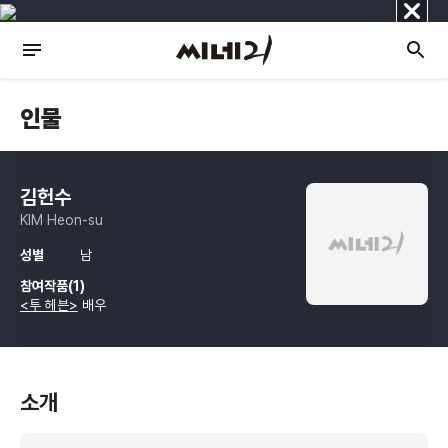
닫
기
인물
김헌수
KIM Heon-su
성별
남
참여작품(1)
<투 헤븐>
배우
소개