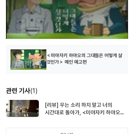
a
l
w
i
n
d
o
w
.
＜미야자키 하야오의 그대들은 어떻게 살
것인가＞ 메인 예고편
관련 기사
(1)
[리뷰] 우는 소리 하지 말고 너의
시간대로 돌아가, <미야자키 하야오의
그대들은 어떻게 살 것인가>