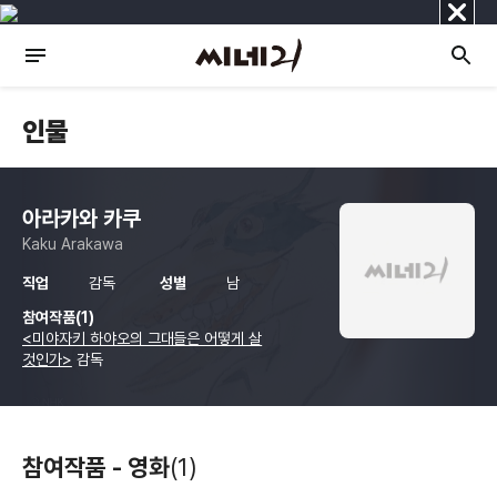
닫
기
인물
아라카와 카쿠
Kaku Arakawa
직업
감독
성별
남
참여작품(1)
<미야자키 하야오의 그대들은 어떻게 살
것인가>
감독
참여작품 - 영화
(1)