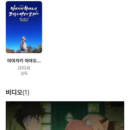
미야자키 하야오의
그대들은 어떻게 살
(2024)
것인가
감독
비디오
(1)
T
h
i
s
i
s
a
m
o
d