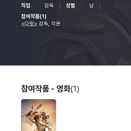
직업
감독
성별
남
참여작품(1)
<다윗>
감독, 각본
참여작품 - 영화
(1)