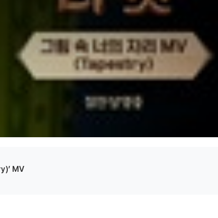
y)’ MV