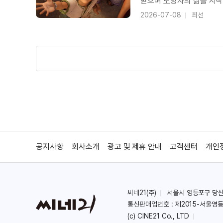
받으며 도망자의 삶을 시작
목동에서 왕으로 성장하는 
2026-07-08
최선
위한 그의 믿음을 아름답게
공지사항
회사소개
광고 및 제휴 안내
고객센터
개인
씨네21(주)
서울시 영등포구 당산로 
통신판매업번호 : 제2015-서울영등
(c) CINE21 Co., LTD