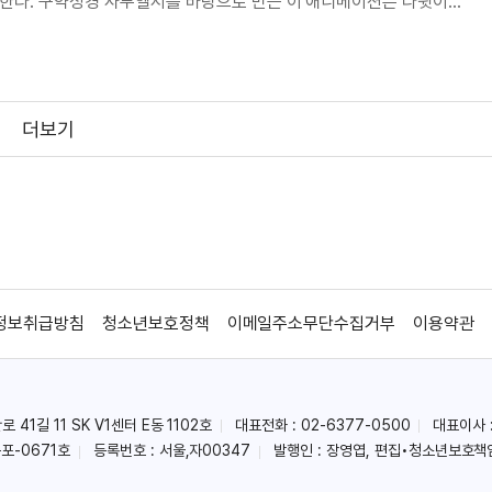
한다. 구약성경 사무엘서를 바탕으로 만든 이 애니메이션은 다윗이
여정을 뮤지컬 형식으로 풀어낸다. 웅장한 음악과 노래는 공동체를 지키
 전달하며 성경에 친숙하지 않은 관객도 자연스럽게 따
더보기
정보취급방침
청소년보호정책
이메일주소무단수집거부
이용약관
41길 11 SK V1센터 E동 1102호
대표전화 : 02-6377-0500
대표이사 
포-0671호
등록번호 : 서울,자00347
발행인 : 장영엽, 편집•청소년보호책