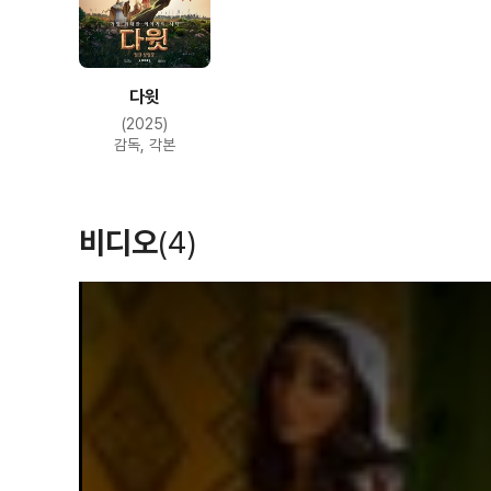
다윗
(2025)
감독, 각본
비디오
(4)
T
h
i
s
i
s
a
m
o
d
a
l
w
i
n
d
o
w
.