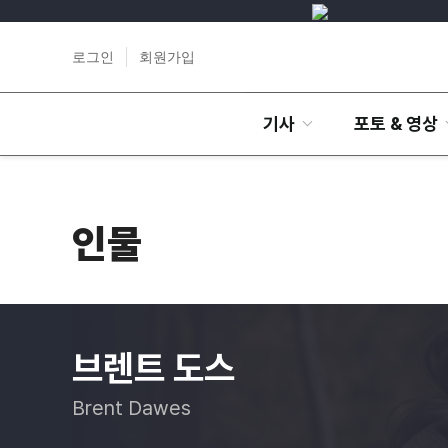
로그인
회원가입
기사
포토 & 영상
인물
브렌트 도스
Brent Dawes