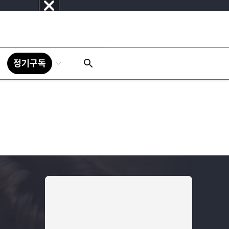
닫
기
정기구독