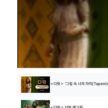
＜다윗＞ ‘그림 속 너의 자리(Tapestr
＜다윗＞ 더빙 예고편