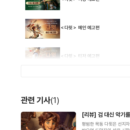
＜다윗＞ 메인 예고편
＜다윗＞ 티저 예고편
관련 기사
(1)
[리뷰] 검 대신 악기
평범한 목동 다윗은 선지자