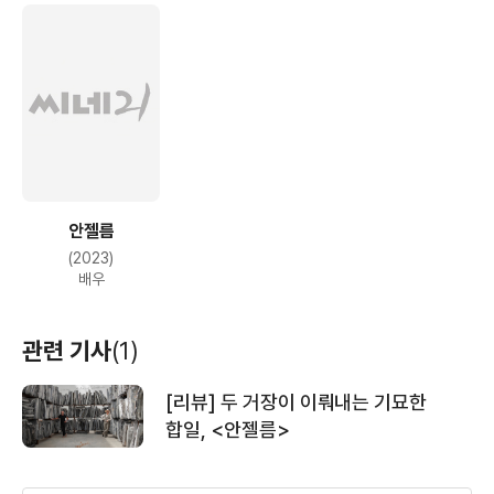
안젤름
(2023)
배우
관련 기사
(1)
[리뷰] 두 거장이 이뤄내는 기묘한
합일, <안젤름>