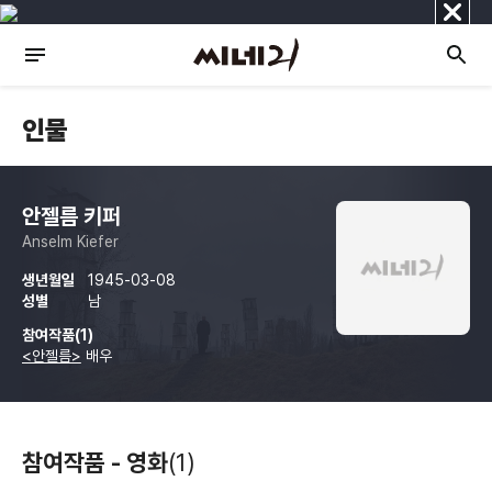
닫
기
인물
안젤름 키퍼
Anselm Kiefer
생년월일
1945-03-08
성별
남
참여작품(1)
<안젤름>
배우
참여작품 - 영화
(1)