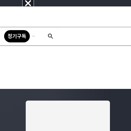
닫
기
정기구독