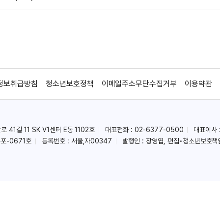
정보취급방침
청소년보호정책
이메일주소무단수집거부
이용약관
41길 11 SK V1센터 E동 1102호
대표전화 : 02-6377-0500
대표이사 
포-0671호
등록번호 : 서울,자00347
발행인 : 장영엽, 편집•청소년보호책