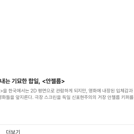
뤄내는 기묘한 합일, <안젤름>
름>을 한국에서는 2D 평면으로 관람하게 되지만, 영화에 내장된 입체감과
영화들을 앞지른다. 극장 스크린을 독일 신표현주의의 거장 안젤름 키퍼를
는 빔 벤더스의 야심이 상영 형식의 한계를 넘어섰기 때문이다. 1945년
치 시대를 가까스로 피해 태
더보기