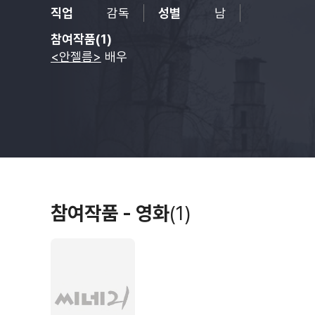
직업
감독
성별
남
참여작품(1)
<안젤름>
배우
참여작품 - 영화
(1)