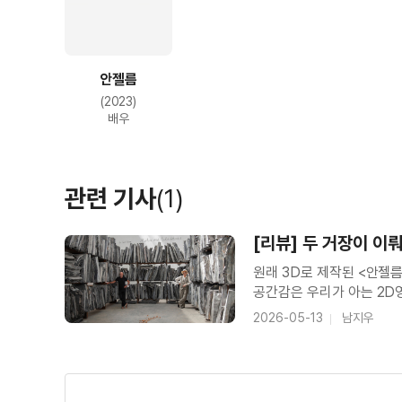
안젤름
(2023)
배우
관련 기사
(1)
[리뷰] 두 거장이 이
원래 3D로 제작된 <안젤
공간감은 우리가 아는 2D
위한 전용 갤러리로 만들려
2026-05-13
남지우
동갑내기인 두 예술가는 나