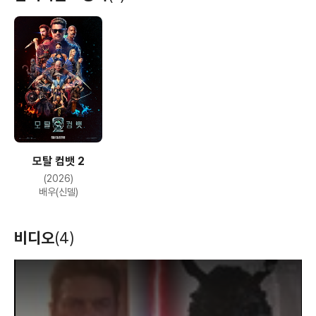
모탈 컴뱃 2
(2026)
배우(신델)
비디오
(4)
T
h
i
s
i
s
a
m