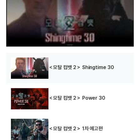
o
d
a
l
w
i
n
d
o
w
.
＜모탈 컴뱃 2＞ Shingtime 30
＜모탈 컴뱃 2＞ Power 30
＜모탈 컴뱃 2＞ 1차 예고편