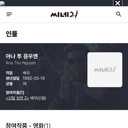
닫
기
인물
아나 투 응우옌
Ana Thu Nguyen
직업
배우
생년월일
1992-05-19
성별
여
참여작품(1)
<모탈 컴뱃 2>
배우(신델)
참여작품 - 영화
(1)