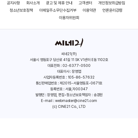
공지사항
회사소개
광고 및 제휴 안내
고객센터
개인정보취급방침
청소년보호정책
이메일주소무단수집거부
이용약관
언론윤리강령
이용자위원회
씨네21(주)
서울시 영등포구 당산로 41길 11 SK V1센터 E동 1102호
대표전화 : 02-6377-0500
대표이사 : 장영엽
사업자등록번호 : 105-86-57632
통신판매업번호 : 제2015-서울영등포-0671호
등록번호 : 서울,자00347
발행인 : 장영엽, 편집•청소년보호책임자 : 송경원
E-mail :
webmaster@cine21.com
(c) CINE21 Co., LTD