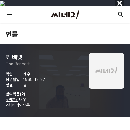
닫
기
인물
핀 베넷
Finn Bennett
직업
배우
생년월일
1999-12-27
성별
남
참여작품(2)
<백룸>
배우
<워페어>
배우