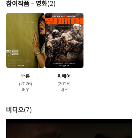
참여작품 - 영화
(2)
백룸
워페어
(2026)
(2025)
배우
배우
비디오
(7)
T
h
i
s
i
s