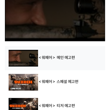
a
m
o
d
a
l
w
i
n
d
o
w
.
＜워페어＞ 메인 예고편
＜워페어＞ 스페셜 예고편
＜워페어＞ 티저 예고편