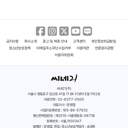
공지사항
회사소개
광고 및 제휴 안내
고객센터
개인정보취급방침
청소년보호정책
이메일주소무단수집거부
이용약관
언론윤리강령
이용자위원회
씨네21(주)
서울시 영등포구 당산로 41길 11 SK V1센터 E동 1102호
대표전화 : 02-6377-0500
대표이사 : 장영엽
사업자등록번호 : 105-86-57632
통신판매업번호 : 제2015-서울영등포-0671호
등록번호 : 서울,자00347
발행인 : 장영엽, 편집•청소년보호책임자 : 송경원