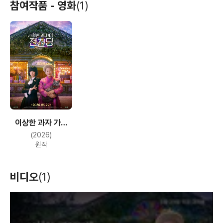
참여작품 - 영화
(1)
이상한 과자 가게
전천당
(2026)
원작
비디오
(1)
T
h
i
s
i
s