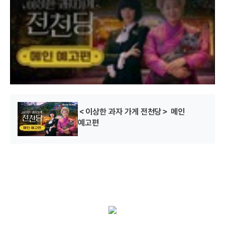
a
m
o
d
a
l
w
i
n
d
o
w
.
＜이상한 과자 가게 전천당＞ 메인
예고편