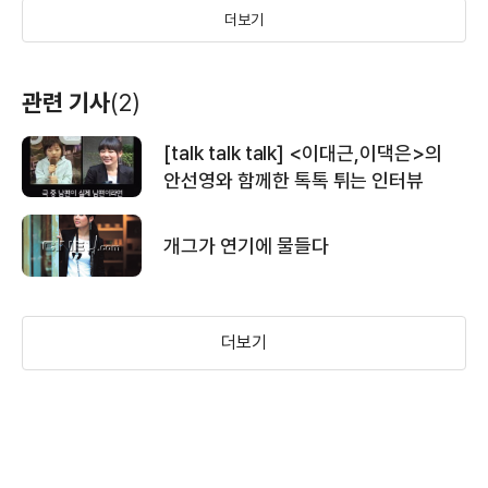
더보기
＜이대근, 이댁은＞포스터 촬영 현장
오렌지
마지막 춤은 나와
애정만세
관련 기사
(2)
함께
(2002)
(2004)
(2003)
배우
배우(장미 선배)
배우(숙희)
[talk talk talk] <이대근,이댁은>의
누가 그녀와 잤을까? VIP 시사회 현장
안선영와 함께한 톡톡 튀는 인터뷰
개그가 연기에 물들다
누가 그녀와 잤을까? 박준규 부자 동영상
더보기
연인들
누가 그녀와 잤을까? 섹시파티 현장
(2001)
배우(안선영)
누가 그녀와 잤을까? 김사랑 아찔녀