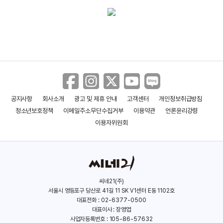
동영상
누가 그녀와 잤을까? (메인)
공지사항
회사소개
광고 및 제휴 안내
고객센터
개인정보취급방침
누가 그녀와 잤을까? (티저)
청소년보호정책
이메일주소무단수집거부
이용약관
언론윤리강령
이용자위원회
작업의 정석 까메오 메이킹 필름
씨네21(주)
서울시 영등포구 당산로 41길 11 SK V1센터 E동 1102호
작업의 정석 예고편 녹음현장 동영상
대표전화 : 02-6377-0500
대표이사 : 장영엽
사업자등록번호 : 105-86-57632