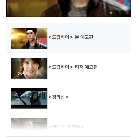
w
.
완벽한 이웃을
칼잡이 오수정
늑대
만나는 법
(2007)
(2007)
(2006)
배우(오정숙)
배우(이영애)
배우(명희)
＜드림하이＞ 본 예고편
＜드림하이＞ 티저 예고편
미스터 굿바이
여우야 뭐하니
비밀의 교정
(2006)
(2006)
(2006)
＜경의선＞
배우(왕찬성)
배우(박승혜)
배우(박미숙 선생님)
＜이대근, 이댁은＞