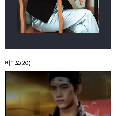
나는 별일없이 산다
쉐프의 키스
장화홍련
(2010)
(2010)
(2009)
비디오
(20)
배우(채봉미)
배우
배우(진정해)
T
h
i
s
i
s
a
m
o
d
a
l
w
i
n
d
o