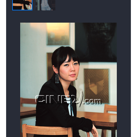
미녀의 탄생 : 리셋
결혼 프로젝트 링
감성토크 청춘은
아름다워
(2013)
(2013)
(2012)
배우
배우
배우(진행)
드림하이 시즌 1
터닝 포인트
산부인과
(2011)
(2011)
(2010)
배우(강오선)
배우
배우(수간호사)