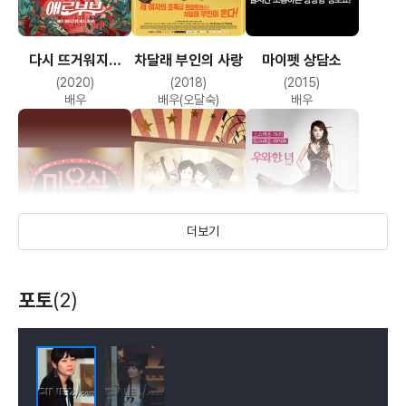
다시 뜨거워지고
차달래 부인의 사랑
마이펫 상담소
싶은 애로부부
(2020)
(2018)
(2015)
내 남자의 로맨스
배우
배우(오달숙)
배우
(2004)
배우
더보기
우와한 녀
미용실
모녀기타
포토
(2)
(2013)
(2014)
(2013)
배우(진보여)
배우
배우