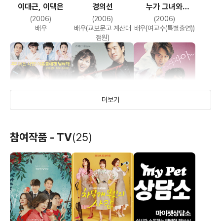
이대근, 이댁은
경의선
누가 그녀와
잤을까?
(2006)
(2006)
(2006)
배우
배우(교보문고 계산대
배우(여교수(특별출연))
점원)
더보기
참여작품 - TV
(25)
작업의 정석
제니, 주노
어린 신부
(2005)
(2005)
(2004)
배우(오지영)
배우(선생님(특별출연))
배우(김샘)