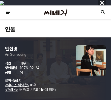
닫
기
인물
안선영
An Sunyoung
직업
배우
생년월일
1976-02-24
성별
여
참여작품(7)
<이대근, 이댁은>
배우
<경의선>
배우(교보문고 계산대 점원)