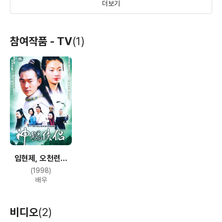
더보기
구성보희
반생연
97 가유희사
참여작품 - TV
(1)
(1998)
(1997)
(1997)
배우
배우(만정)
배우
임현제, 오천련의
야반가성
언픽스
천장지구3-
신조협려
(1998)
풍화가인
(1995)
(1996)
(1995)
배우
배우(두운언)
배우(킬러설)
배우
비디오
(2)