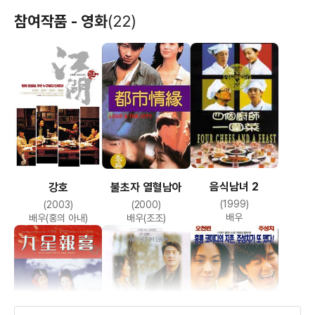
참여작품 - 영화
(22)
음식남녀 2
강호
불초자 열혈남아
(1999)
(2003)
(2000)
배우
배우(홍의 아내)
배우(조조)