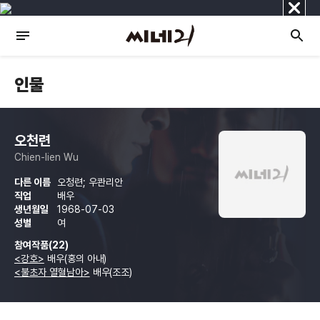
닫
기
인물
오천련
Chien-lien Wu
다른 이름
오청련; 우콴리안
직업
배우
생년월일
1968-07-03
성별
여
참여작품(22)
<강호>
배우(홍의 아내)
<불초자 열혈남아>
배우(조조)