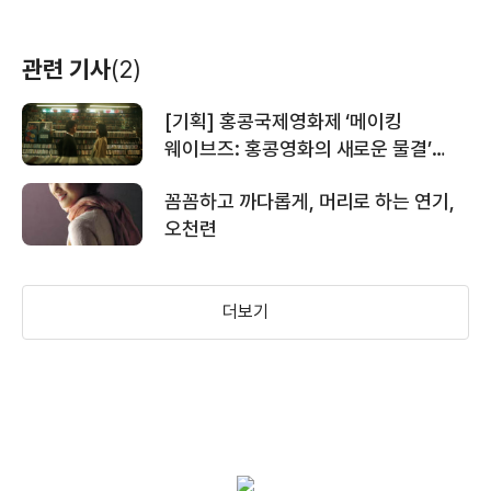
배우(소전)
배우(가천)
배우(청매)
관련 기사
(2)
[기획] 홍콩국제영화제 ‘메이킹
웨이브즈: 홍콩영화의 새로운 물결’
상영작 리뷰
꼼꼼하고 까다롭게, 머리로 하는 연기,
오천련
도신 2
신동거시대
적각비협
(1994)
(1994)
(1993)
배우
배우
배우(소영)
더보기