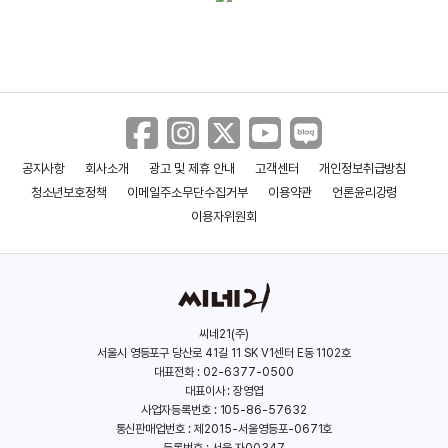
천장지구 2
천약유정
지존무상 2
(1992)
(1991)
(1991)
배우(소천)
배우
배우
공지사항
회사소개
광고 및 제휴 안내
고객센터
개인정보취급방침
청소년보호정책
이메일주소무단수집거부
이용약관
언론윤리강령
이용자위원회
천장지구
(1990)
배우(쥬쥬)
씨네21(주)
서울시 영등포구 당산로 41길 11 SK V1센터 E동 1102호
대표전화 : 02-6377-0500
대표이사 : 장영엽
사업자등록번호 : 105-86-57632
통신판매업번호 : 제2015-서울영등포-0671호
등록번호 : 서울,자00347