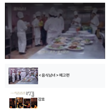
T
h
i
s
i
s
a
m
o
d
a
l
w
보로배수
유덕화의 도망자
화평본위
i
n
d
(1995)
(1995)
(1995)
o
w
배우
배우(셜리)
배우
.
＜음식남녀＞예고편
강호
묘가 천장지구
음식남녀
화기소림
(1995)
(1994)
(1994)