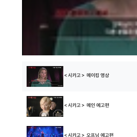
후드럼
셋 잇 오프
마이 라이프
(1997)
(1996)
(1993)
배우(설리)
배우(클레오파트라 `
배우(테레사)
클레오` 심스)
＜시카고＞ 메이킹 영상
＜시카고＞ 메인 예고편
＜시카고＞ 오프닝 예고편