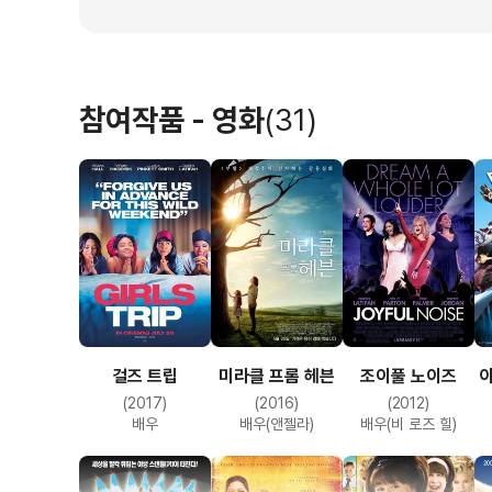
참여작품 - 영화
(31)
걸즈 트립
미라클 프롬 헤븐
조이풀 노이즈
아
(2017)
(2016)
(2012)
배우
배우(앤젤라)
배우(비 로즈 힐)