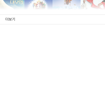
더보기
나누와 실라의
완벽한 휴일
아이스 에이지 2
라스트 홀리데
대모험
(2007)
(2007)
(2006)
(2006)
우(나레이션(목소리
배우
배우(엘리(목소리))
배우(조지아 버드
- 미국))
리 동네 이발소에
쿡아웃
택시: 더 맥시멈
브링 다운 더