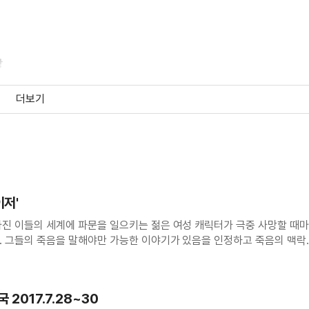
상
더보기
런칭 예고편
이저'
가진 이들의 세계에 파문을 일으키는 젊은 여성 캐릭터가 극중 사망할 때
. 그들의 죽음을 말해야만 가능한 이야기가 있음을 인정하고 죽음의 맥락
가도 결국 고개를 가로젓는다. 논리적인 이해를 거쳐도 살았으면,
차 메인 예고편
 생생하다. tvN <비밀의 숲>
 2017.7.28~30