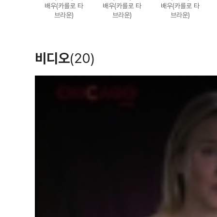
(2006)
(2006)
(2005)
배우(카를로 타
배우(카를로 타
배우(카를로 타
배우
배우
배우
브라운)
브라운)
브라운)
비디오
(20)
T
h
i
s
i
s
a
m
무서운 영화 3
시카고
브라운 슈가
o
d
a
(2003)
(2002)
(2002)
l
배우(쉐닌콰)
배우(마마)
배우(프란시네)
w
i
n
d
o
w
.