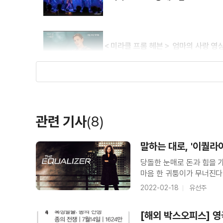
＜미라클 프롬 헤븐＞ 엄마의 사랑 영
＜미라클 프롬 헤븐＞ 메인 예고편
관련 기사
(8)
＜아이스 에이지 4 : 대륙 이동설＞ 
말하는 대로, '이퀄라
당돌한 눈매로 돈과 힘을 
마음 한 귀퉁이가 무너진다
징조들을 찬찬히 되짚어보다
2022-02-18
유선주
＜아이스 에이지 4 : 대륙 이동설＞ 2
살렸으면 하는 바람은 별개로
[해외 박스오피스] 영국