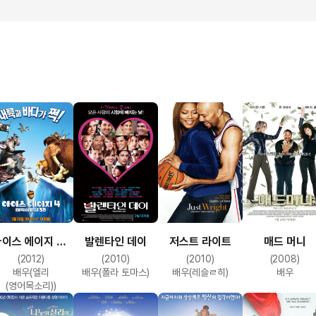
이스 에이지 4 :
발렌타인 데이
저스트 라이트
매드 머니
대륙 이동설
(2012)
(2010)
(2010)
(2008)
배우(엘리
배우(폴라 토마스)
배우(레슬ㄹ히)
배우
(영어목소리))