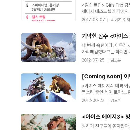
<걸스 트립> Girls Trip 감독 말콤 D. 리 / 출연 레지나 홀, 퀸 라티파, 제이다 핀켓 스미스, 티파니
＜아이스 에이지 4 : 대륙 이동설＞ 1
해디시 베스트셀러 작가인 라이언은 업무차 뉴올리언스로 떠난다. 여기에 대학 동창인 리사, 사샤,
디나가 합류한다. 5년 만
2017-08-07
씨네21 취
주인공들은 화끈하게 ‘걸스
기막힌 꼼수 <아이스
＜아이스 에이지 4 : 대륙 이동설＞ 폭
네 번째 속편이다. 아무리
자리매김했다고는 하지만 속
공룡까지 등장시키며 시리즈
2012-07-25
김도훈
말이다. 제작진은 기막힌 
＜아이스 에이지 4 : 대륙 이동설＞ 
[Coming soon]
Age: Continental 
<아이스 에이지4: 대륙 이동설> Ice Age: C
목소리 출연 레이 로마노, 존
＜발렌타인 데이＞2차 예고편
/ 개봉 7월26일 애니메
2012-06-27
김도훈
<아이스 에이지3> 
＜발렌타인 데이＞특별 메이킹 영상
빙하기 친구들이 돌아왔다.