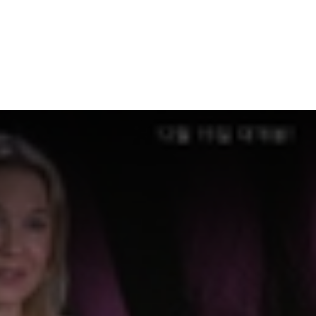
무슨 일이 2
하우스
(2004)
(2004)
(2004)
(2003)
배우(지나)
제작, 원안
배우(벨)
제작, 배우(샬린 모
컨트리 베어스
본 콜렉터
스피어
키스
(2002)
(1999)
(1998)
(1998)
배우(차차)
배우(델마)
배우(앨리스 `티니`
배우(리즈)
플렛처)