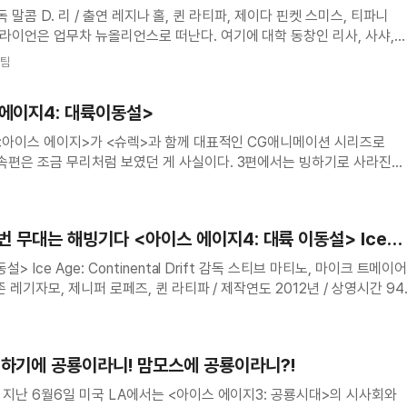
차 메인 예고편
에 만난 이들을 반기는 듯, 뉴올리언스에서는 페스티벌이 한창이다.
재팀
 트립’을 즐
 에이지4: 대륙이동설>
소만발 포스터 촬영, 더빙 현장 영상
 <아이스 에이지>가 <슈렉>과 함께 대표적인 CG애니메이션 시리즈로
편은 조금 무리처럼 보였던 게 사실이다. 3편에서는 빙하기로 사라진
의 생명을 이어나갔지만 더이상 무슨 이야기를 새롭게 할 수 있겠는가
꼼수를 찾아냈다. 대륙이동설이다
티저 예고편
 이번 무대는 해빙기다 <아이스 에이지4: 대륙 이동설> Ice
Drift
ontinental Drift 감독 스티브 마티노, 마이크 트메이어 /
 레기자모, 제니퍼 로페즈, 퀸 라티파 / 제작연도 2012년 / 상영시간 9
이션 역사상 <아이스 에이지> 시리즈만큼 실속있는 성공을 거둔 시리즈는 
빙하기에 공룡이라니! 맘모스에 공룡이라니?!
 지난 6월6일 미국 LA에서는 <아이스 에이지3: 공룡시대>의 시사회와