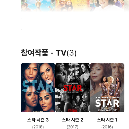
아이스 에이지 3:
벌들의 비밀생활
헤어스프레이
참여작품 - TV
(3)
공룡시대
(2008)
(2008)
(2007)
배우(엘리(목소리))
배우
배우(모터마우스
배
메이벨)
스타 시즌 3
스타 시즌 2
스타 시즌 1
스트레인저 댄 픽션
라이프 서포트
뷰티샵
우
(2018)
(2017)
(2016)