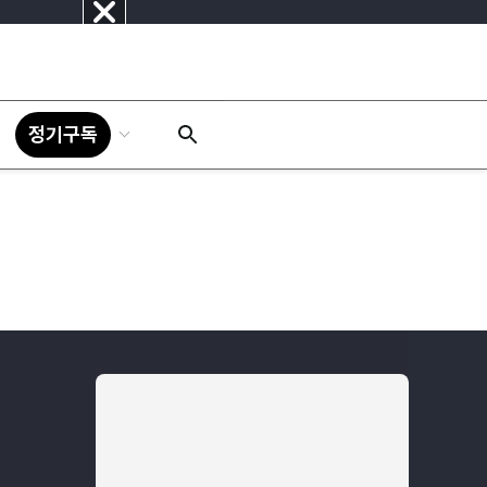
닫
기
정기구독