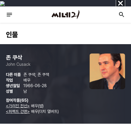
닫
기
인물
존 쿠삭
John Cusack
다른 이름
존 쿠색; 존 쿠잭
직업
배우
생년월일
1966-06-28
성별
남
참여작품(65)
<가려진 전선>
배우(밥)
<퍼펙트 건맨>
배우(더치 앨버트)