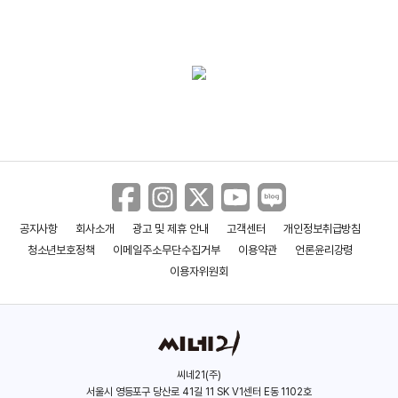
우디 앨런:우리가
페이퍼보이:
프로즌 그라운드
＜셀: 인류 최후의 날＞ 3인3색 캐릭터
몰랐던 이야기
사형수의 편지
(2012)
(2012)
(2012)
영상
배우((본인))
배우(힐러리 반 웨터)
배우(로버트 한센)
＜셀: 인류 최후의 날＞ 메인 예고편
＜드래곤 블레이드＞ 2차 본 예고편
공지사항
회사소개
광고 및 제휴 안내
고객센터
개인정보취급방침
청소년보호정책
이메일주소무단수집거부
이용약관
언론윤리강령
더 팩토리
상하이
핫 튜브 타임 머신
이용자위원회
(2011)
(2010)
(2010)
배우(마이크 플레쳐)
배우(폴)
배우
＜드래곤 블레이드＞ 1차 본 예고편
씨네21(주)
＜맵 투 더 스타＞ 30초 예고편
서울시 영등포구 당산로 41길 11 SK V1센터 E동 1102호