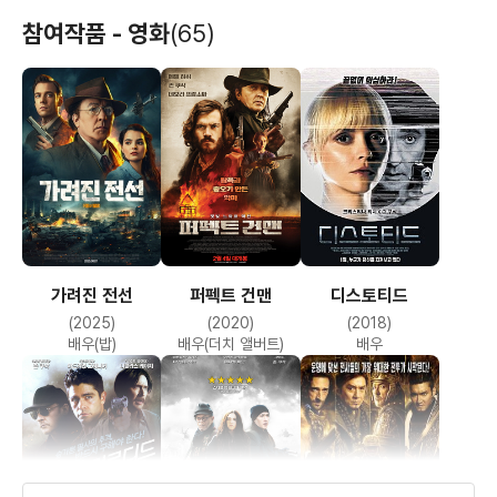
참여작품 - 영화
(65)
가려진 전선
퍼펙트 건맨
디스토티드
(2025)
(2020)
(2018)
배우(밥)
배우(더치 앨버트)
배우