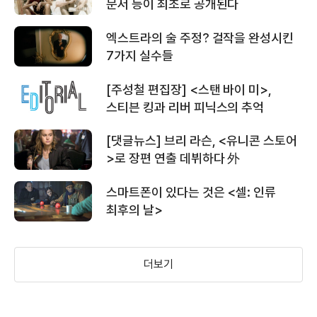
배우(샌포드)
배우(클렘)
배우
＜아스널: 리로디드＞예고편
문서 등이 최초로 공개된다
엑스트라의 술 주정? 걸작을 완성시킨
7가지 실수들
＜리클레임＞ 예고편
[주성철 편집장] <스탠 바이 미>,
스티븐 킹과 리버 피닉스의 추억
[댓글뉴스] 브리 라슨, <유니콘 스토어
＜셀: 인류 최후의 날＞ 생존 법칙 영상
룸13
샐린저
더 레이븐
>로 장편 연출 데뷔하다 外
(2013)
(2013)
(2012)
배우
배우(본인)
배우(에드거 앨런 포)
스마트폰이 있다는 것은 <셀: 인류
＜셀: 인류 최후의 날＞ 비하인드 제작기
최후의 날>
영상
더보기
＜셀: 인류 최후의 날＞ 30초 예고편