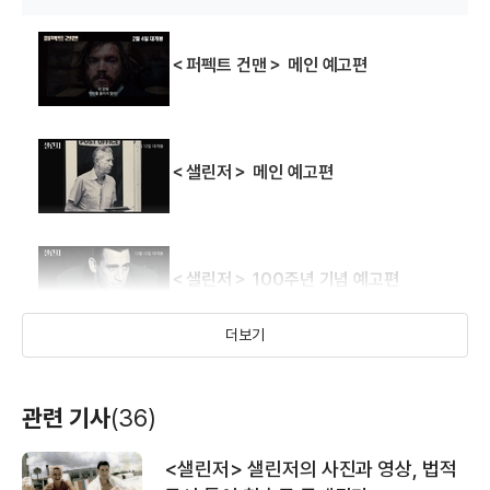
＜퍼펙트 건맨＞ 메인 예고편
드라이브 하드
넘버스 스테이션
버틀러: 대통령의
＜샐린저＞ 메인 예고편
집사
(2014)
(2013)
(2013)
배우
배우(에머슨)
배우(리차드 닉슨)
＜샐린저＞ 100주년 기념 예고편
더보기
＜아스널: 리로디드＞19금 예고편
관련 기사
(36)
맵 투 더 스타
그랜드 피아노
어덜트 월드
<샐린저> 샐린저의 사진과 영상, 법적
(2013)
(2013)
(2013)