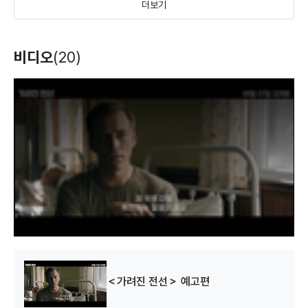
더보기
아스널: 리로디드
셀: 인류 최후의 날
드래곤 블레이드
비디오
(20)
(2017)
(2016)
(2015)
배우
배우(클레이 리델)
배우(루시우스)
T
h
i
s
i
s
a
m
o
d
a
l
w
i
n
d
o
w
.
러브 앤 머시
리클레임
더 프린스
(2014)
(2014)
(2014)
배우(브라이언 윌슨)
배우(벤자민)
배우
＜가려진 전선＞ 예고편