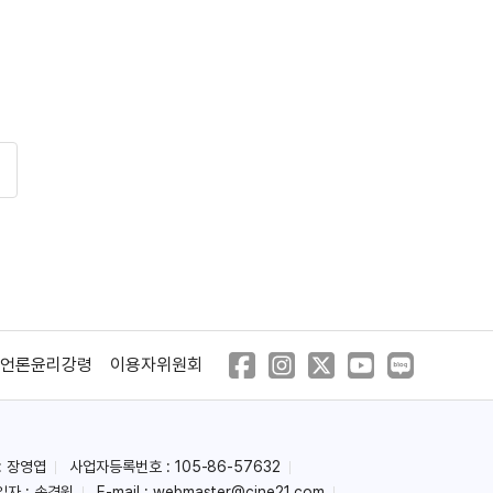
언론윤리강령
이용자위원회
: 장영엽
사업자등록번호 : 105-86-57632
임자 : 송경원
E-mail :
webmaster@cine21.com