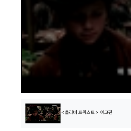
d
o
w
스피킹 오브 섹스
사랑의 찬가
워터드롭스 온 버닝
.
락
(2001)
(2001)
(2000)
제작
제작
제작
앨리스와 마틴
드라이클리닝
뷰티풀 그린
(1998)
(1997)
(1996)
제작
제작
제작
＜올리버 트위스트＞ 예고편