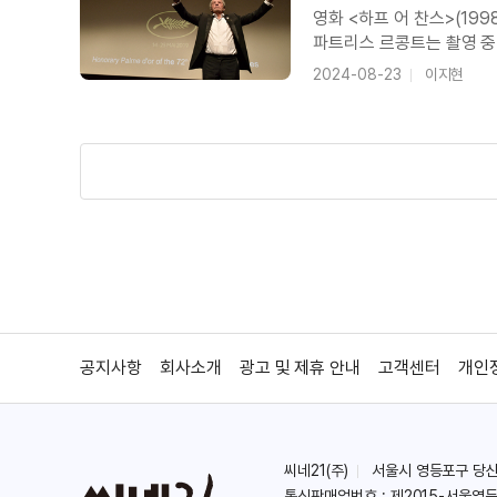
영화 <하프 어 찬스>(19
파트리스 르콩트는 촬영 중 
때문에 사람들은 동요했다.
2024-08-23
이지현
도착하면 고요해졌다. 소리
공지사항
회사소개
광고 및 제휴 안내
고객센터
개인
씨네21(주)
서울시 영등포구 당산로 
통신판매업번호 : 제2015-서울영등