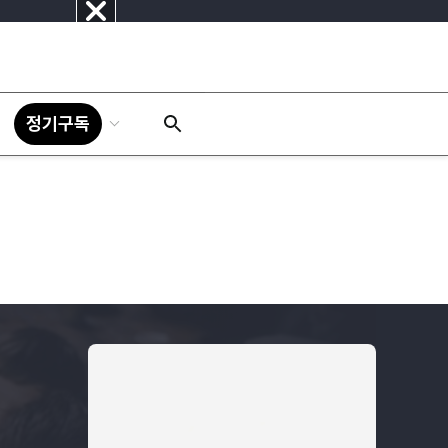
닫
기
정기구독