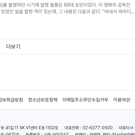
98)를 촬영하던 시기에 알랭 들롱은 60대 초반이었다. 이 영화의 감독인
있었던 일을 말한 적이 있는데, 그 내용은 다음과 같다. “바네사 파라디
 장폴 벨몽도가 세트장에 나타나면 흥분은 더 커졌다. 하지만 알랭 들롱이
도 말도 없었다. 겁을
더보기
정보취급방침
청소년보호정책
이메일주소무단수집거부
이용약관
41길 11 SK V1센터 E동 1102호
대표전화 : 02-6377-0500
대표이사 
포-0671호
등록번호 : 서울,자00347
발행인 : 장영엽, 편집•청소년보호책