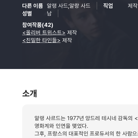
다른 이름
알랭 사드;알랑 사드
직업
제작
성별
남
참여작품(42)
<올리버 트위스트>
제작
<친밀한 타인들>
제작
소개
알랭 사르드는 1977년 앙드레 테시네 감독의 
영화계와 인연을 맺었다.
그후, 프랑스의 대표적인 프로듀서의 한 사람으