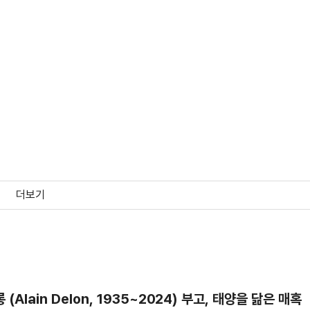
가 좋아하는 계절
비터문
L.627
누벨 바그
(1993)
(1992)
(1992)
(1990)
제작
제작
제작
제작
더보기
르멘이라는 이름
북극성
아메리카 호텔
바로코
(1983)
(1982)
(1981)
(1976)
제작
제작
제작
제작
롱 (Alain Delon, 1935~2024) 부고, 태양을 닮은 매혹