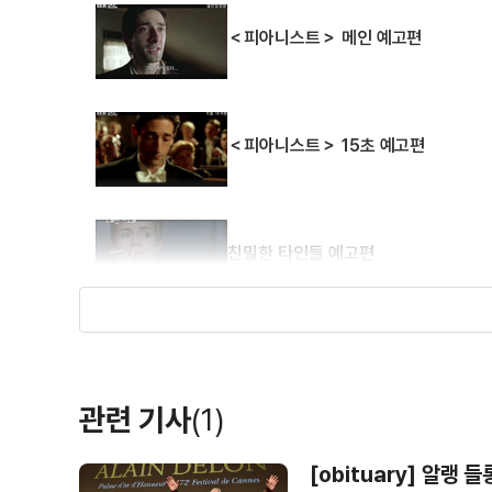
＜피아니스트＞ 메인 예고편
포에버 모차르트
도둑들
넬리와 아르노
내
(1996)
(1996)
(1995)
제작
제작
제작
＜피아니스트＞ 15초 예고편
친밀한 타인들 예고편
피아니스트
여자,13월생
하렘
탐정
카
(1988)
(1985)
(1985)
관련 기사
(1)
제작
제작
각본
벨파고
[obituary] 알랭 들