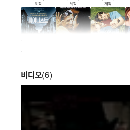
제작
제작
제작
피아니스트
통행증
사랑한다고 말해줘
(2002)
(2002)
(2002)
비디오
(6)
제작
제작
제작
T
h
i
s
i
s
a
m
o
d
a
l
w
i
n