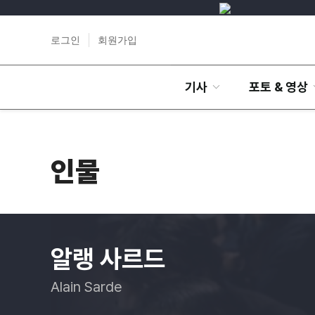
로그인
회원가입
기사
포토 & 영상
인물
알랭 사르드
Alain Sarde