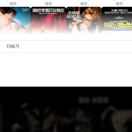
제작
제작
제작
제작
더보기
올 오어 낫싱
벨파고
연인
와일드 이노선
(2002)
(2001)
(2001)
(2001)
제작총지휘
제작
제작
제작