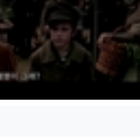
미지의 코드
식스팩
오늘부터 시작이다
파리에서의 마
키스
(2000)
(2000)
(1999)
(1999)
제작
제작
제작
제작
캡틴 코난
뽀네뜨
내 안의 남자
아빠 둘 엄마 하
(1996)
(1996)
(1996)
(1996)
제작
제작
제작
제작