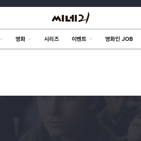
영화
시리즈
이벤트
영화인 JOB