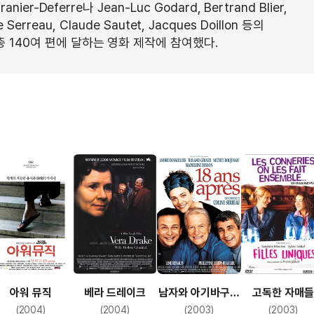
r-Deferre나 Jean-Luc Godard, Bertrand Blier,
ne Serreau, Claude Sautet, Jacques Doillon 등의
 140여 편에 달하는 영화 제작에 참여했다.
고독한 자매들
아워 뮤직
베라 드레이크
남자와 아기바구니
18년후
(2003)
(2004)
(2004)
(2003)