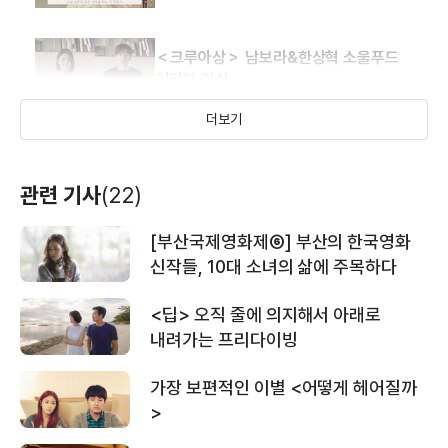
＜크루아상＞ 남보라&한상혁 소울푸드
인터뷰 영상
더보기
＜크루아상＞ 30초 예고편
영화는 영화다
별빛 속으로
이리
관련 기사
(22)
(2008)
(2007)
(2007)
제작
제작
제작
[부산국제영화제⑥] 부산의 한국영화
＜크루아상＞ 남보라&한상혁 새해인사
신작들, 10대 소녀의 삶에 주목하다
영상
<딥> 오직 줄에 의지해서 아래로
내려가는 프리다이빙
＜크루아상＞ 예고편
가장 보편적인 이별 <어떻게 헤어질까
>
열세살, 수아
온 더 로드, 투
거칠마루