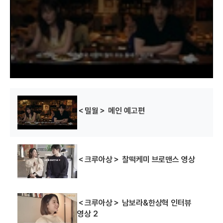
m
o
d
a
l
w
i
n
d
o
w
.
설마 그럴리가 없어
내가 고백을 하면
맛있는 인생
(2012)
(2012)
(2010)
감독
감독
감독
＜밀월＞ 메인 예고편
＜크루아상＞ 찰떡케미 브로맨스 영상
멋진 하루
아름답다
중경
(2008)
(2008)
(2008)
＜크루아상＞ 남보라&한상혁 인터뷰
제작
제작
제작
영상 2