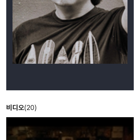
어떻게 헤어질까
실종2
어떤이의 꿈
(2016)
(2016)
(2015)
감독
감독
감독
두 개의 연애
플랑크 상수
산타바바라
(2015)
(2014)
(2013)
비디오
(20)
감독
각본, 감독
감독, 각본
T
h
i
s
i
s
a