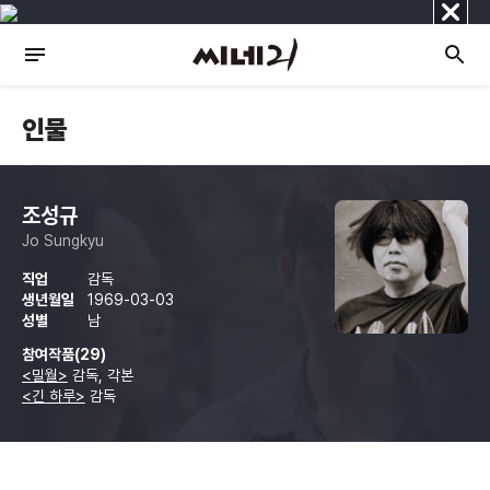
닫
기
인물
조성규
Jo Sungkyu
직업
감독
생년월일
1969-03-03
성별
남
참여작품(29)
<밀월>
감독, 각본
<긴 하루>
감독