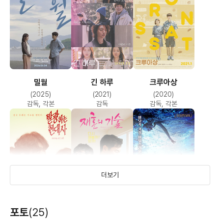
밀월
긴 하루
크루아상
(2025)
(2021)
(2020)
감독, 각본
감독
감독, 각본
더보기
발광하는 현대사
재혼의 기술
딥
포토
(25)