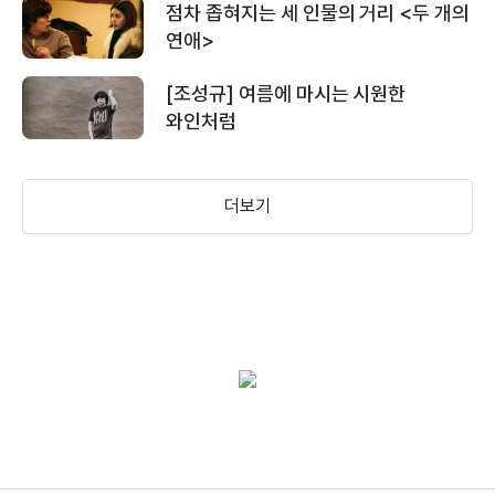
점차 좁혀지는 세 인물의 거리 <두 개의
＜재혼의 기술＞ 이상민 열정 연기 영상
(2007)
(2005)
(2004)
연애>
제작
프로듀서
프로듀서
[조성규] 여름에 마시는 시원한
와인처럼
＜재혼의 기술＞ 30초 예고편
더보기
＜재혼의 기술＞ 메인 예고편
화장실, 어디에요?
라스트 씬
(2002)
(2002)
제작
제작총지휘
＜재혼의 기술＞ 하이라이트 영상
＜발광하는 현대사＞ 예고편