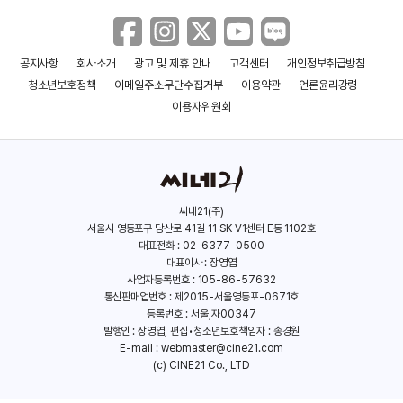
＜딥＞30초 예고편
공지사항
회사소개
광고 및 제휴 안내
고객센터
개인정보취급방침
청소년보호정책
이메일주소무단수집거부
이용약관
언론윤리강령
이용자위원회
＜딥＞메인 예고편
씨네21(주)
＜딥＞티저 예고편
서울시 영등포구 당산로 41길 11 SK V1센터 E동 1102호
대표전화 : 02-6377-0500
대표이사 : 장영엽
사업자등록번호 : 105-86-57632
통신판매업번호 : 제2015-서울영등포-0671호
＜두 개의 연애＞ 메인 예고편
등록번호 : 서울,자00347
발행인 : 장영엽, 편집•청소년보호책임자 : 송경원
E-mail :
webmaster@cine21.com
(c) CINE21 Co., LTD
＜산타바바라＞ 예고편