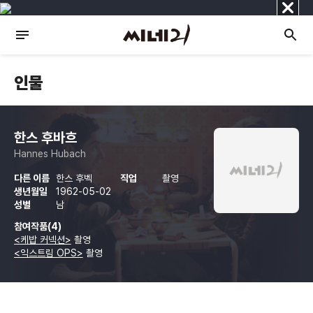
닫
기
인물
한스 후바흐
Hannes Hubach
다른 이름
한스 후벡
직업
촬영
생년월일
1962-05-02
성별
남
참여작품(4)
<케밥 커넥션>
촬영
<익스트림 OPS>
촬영