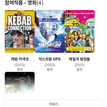
참여작품 - 영화
(4)
케밥 커넥션
익스트림 OPS
에밀과 탐정들
(2005)
(2002)
(2001)
촬영
촬영
촬영
더보기