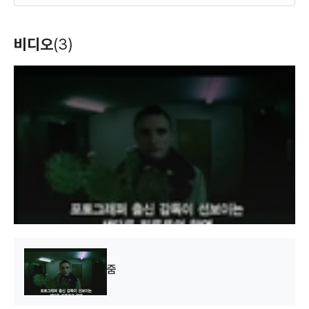
줌
비디오
(3)
(2000)
촬영
T
h
i
s
i
s
a
m
o
d
a
l
w
i
n
d
o
w
.
줌