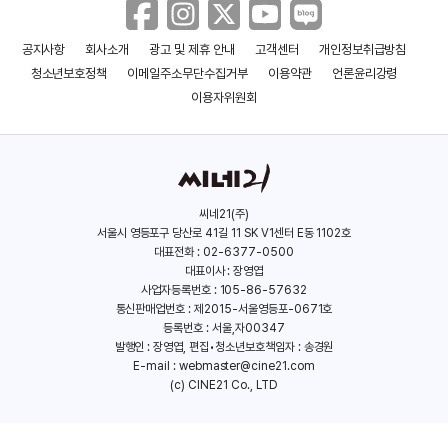
공지사항
회사소개
광고 및 제휴 안내
고객센터
개인정보취급방침
청소년보호정책
이메일주소무단수집거부
이용약관
언론윤리강령
이용자위원회
씨네21(주)
서울시 영등포구 당산로 41길 11 SK V1센터 E동 1102호
대표전화 : 02-6377-0500
대표이사 : 장영엽
사업자등록번호 : 105-86-57632
통신판매업번호 : 제2015-서울영등포-0671호
등록번호 : 서울,자00347
발행인 : 장영엽, 편집•청소년보호책임자 : 송경원
E-mail :
webmaster@cine21.com
(c) CINE21 Co., LTD