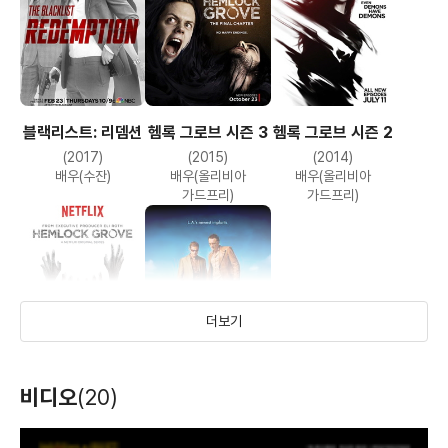
블랙리스트: 리뎀션
헴록 그로브 시즌 3
헴록 그로브 시즌 2
(2017)
(2015)
(2014)
애셔
수어사이드 쇼
원스 어폰 어 타임
배우(수잔)
배우(올리비아
배우(올리비아
인 베니스
(2018)
(2017)
(2017)
가드프리)
가드프리)
배우(소피)
배우
배우(케이티)
더보기
비디오
(20)
헴록 그로브 시즌 1
닙턱
테이큰 3
헨젤과 그레텔: 마녀
더 울버린
(2013)
(2003)
T
h