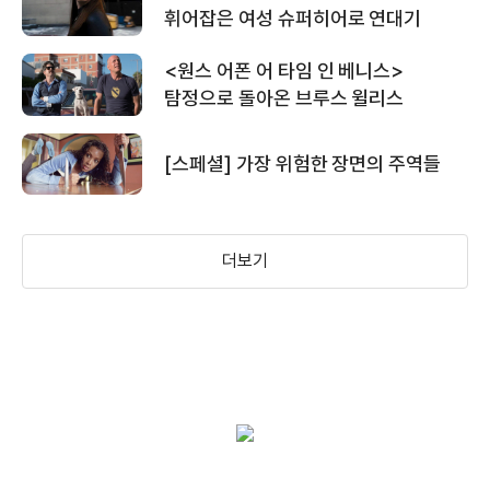
휘어잡은 여성 슈퍼히어로 연대기
<원스 어폰 어 타임 인 베니스>
＜프라이멀＞ 메인 예고편
탐정으로 돌아온 브루스 윌리스
엑스맨2 - 엑스투
아이 스파이
돈 세이 워드
(2003)
(2002)
(2001)
[스페셜] 가장 위험한 장면의 주역들
＜애셔＞ 메인 예고편
배우(진 그레이)
배우(레이첼)
배우
더보기
＜원스 어폰 어 타임 인 베니스＞
잔망폭발 캐릭터 예고편
＜원스 어폰 어 타임 인 베니스＞30초
예고편
엑스맨
메이드
러브 앤드 섹스
(2000)
(2001)
(2000)
배우(잔 그레이)
배우(제시카)
배우(케이트)
＜ 원스 어폰 어 타임 인 베니스＞메인