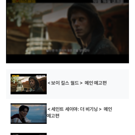
사냥꾼 3D
(2015)
(2013)
(2013)
배우(올리비아
배우(아바 무어)
i
s
배우(레니)
배우(뮤리엘)
배우(진 그레이)
가드프리)
i
s
a
m
o
d
a
l
w
i
n
d
o
w
.
테이큰 2
더 웨크니스
테이큰
(2012)
(2008)
(2008)
＜보이 킬스 월드＞ 메인 예고편
배우(레오노르)
배우
배우(르노어)
＜세인트 세이야: 더 비기닝＞ 메인
예고편