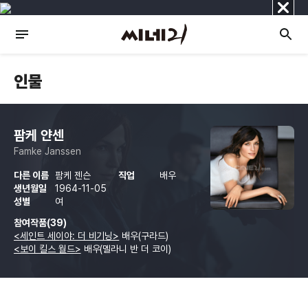
닫
기
인물
팜케 얀센
Famke Janssen
다른 이름
팜케 젠슨
직업
배우
생년월일
1964-11-05
성별
여
참여작품(39)
<세인트 세이야: 더 비기닝>
배우(구라드)
<보이 킬스 월드>
배우(멜라니 반 더 코이)