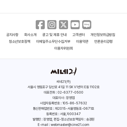
예고편
＜테이큰＞예고편
공지사항
회사소개
광고 및 제휴 안내
고객센터
개인정보취급방침
청소년보호정책
이메일주소무단수집거부
이용약관
언론윤리강령
이용자위원회
서커스
헌티드 힐
라운더스
＜테이큰 3＞ 1차 예고편
(2000)
(1999)
(1998)
배우(릴리)
배우(에블린 프라이스)
배우(페르타)
씨네21(주)
＜더 울버린＞ 메인 예고편
서울시 영등포구 당산로 41길 11 SK V1센터 E동 1102호
대표전화 : 02-6377-0500
대표이사 : 장영엽
사업자등록번호 : 105-86-57632
통신판매업번호 : 제2015-서울영등포-0671호
＜더 울버린＞ 그래피티 제작 영상
등록번호 : 서울,자00347
발행인 : 장영엽, 편집•청소년보호책임자 : 송경원
E-mail :
webmaster@cine21.com