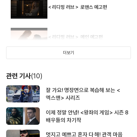
＜리디밍 러브＞ 로맨스 예고편
100 피트
더 텐
엑스맨: 최후의 전쟁
(2008)
(2007)
(2006)
배우(마니)
배우(그레첸)
배우(진 그레이)
＜리디밍 러브＞ 메인 예고편
더보기
＜리디밍 러브＞ 티저 예고편
관련 기사
(10)
잘 가요! 명장면으로 복습해 보는 <
유러지
트리트먼트
숨바꼭질
＜포스트카드 킬링＞ 메인 예고편
엑스맨> 시리즈
(2004)
(2006)
(2005)
배우(주디)
배우(알레그라 마샬)
배우(캐서린)
이제 정말 안녕! <왕좌의 게임> 시즌 8
배우들의 차기작
＜웨이 다운＞ 메인 예고편
멋지고 예쁘고 혼자 다 해! 관객 마음