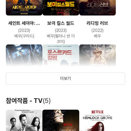
세인트 세이야: 더
보이 킬스 월드
리디밍 러브
비기닝
(2023)
(2023)
(2022)
배우(구라드)
배우(멜라니 반 더
배우
코이)
더보기
참여작품 - TV
(5)
웨이 다운
포스트카드 킬링
프라이멀
(2020)
(2020)
(2019)
배우(마가렛)
배우
배우