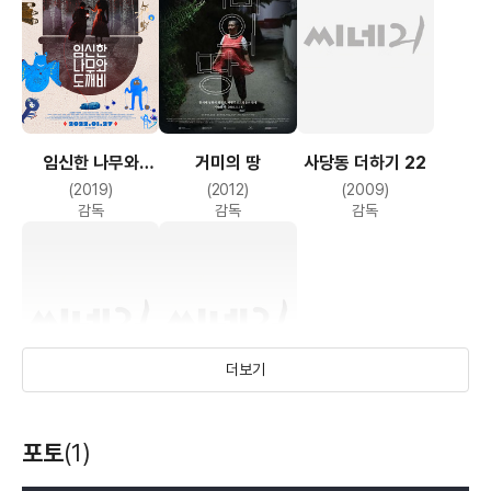
임신한 나무와
거미의 땅
사당동 더하기 22
도깨비
(2019)
(2012)
(2009)
감독
감독
감독
더보기
있다
나와 부엉이
포토
(1)
(2005)
(2003)