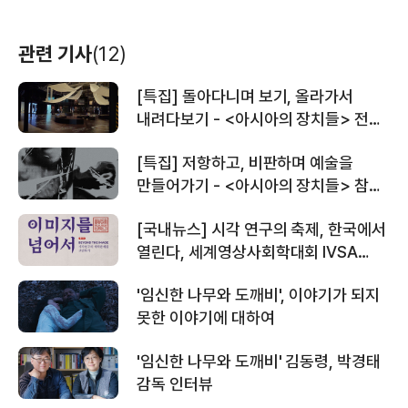
관련 기사
(12)
[특집] 돌아다니며 보기, 올라가서
내려다보기 - <아시아의 장치들> 전시
체험기와 작품 리뷰
[특집] 저항하고, 비판하며 예술을
만들어가기 - <아시아의 장치들> 참여
작가 7팀의 코멘터리
[국내뉴스] 시각 연구의 축제, 한국에서
열린다, 세계영상사회학대회 IVSA
2025
'임신한 나무와 도깨비', 이야기가 되지
못한 이야기에 대하여
'임신한 나무와 도깨비' 김동령, 박경태
감독 인터뷰