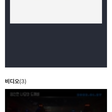
비디오
(3)
T
h
i
s
i
s
a
m
o