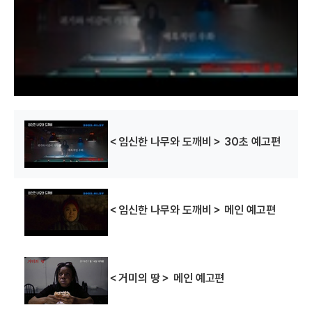
d
a
l
w
i
n
d
o
w
.
＜임신한 나무와 도깨비＞ 30초 예고편
＜임신한 나무와 도깨비＞ 메인 예고편
＜거미의 땅＞ 메인 예고편