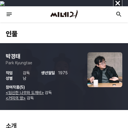
닫
기
인물
박경태
Park Kyungtae
직업
감독
생년월일
1975
성별
남
참여작품(5)
<임신한 나무와 도깨비>
감독
<거미의 땅>
감독
소개