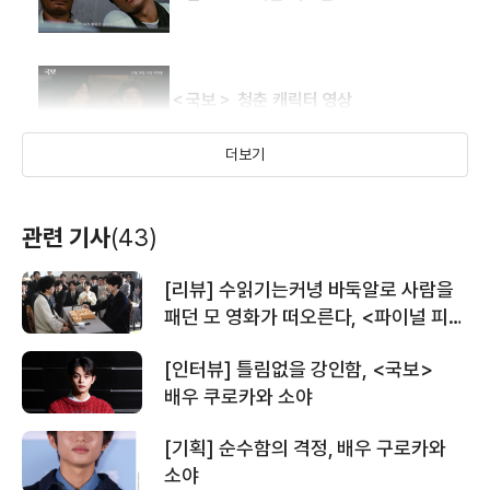
＜국보＞ 청춘 캐릭터 영상
더보기
웰컴 미스터
담뽀뽀
맥도날드
(1997)
(1985)
배우
배우(건)
＜국보＞ 메인 예고편
관련 기사
(43)
[리뷰] 수읽기는커녕 바둑알로 사람을
＜국보＞ 한국 관객 추천 영상
패던 모 영화가 떠오른다, <파이널 피스
>
[인터뷰] 틀림없을 강인함, <국보>
배우 쿠로카와 소야
＜국보＞ 티저 예고편
[기획] 순수함의 격정, 배우 구로카와
소야