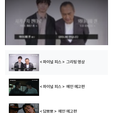
s
a
m
o
d
게이샤의 추억
북의 영년
라스트 사무라이
a
l
w
(2005)
(2004)
(2003)
i
n
배우(회장)
배우(고마츠바라
배우(카츠모토)
d
o
히데아키)
w
.
＜파이널 피스＞ 그리팅 영상
트라이
물에 빠진 물고기
스페이스 트래블러
＜파이널 피스＞ 메인 예고편
(2003)
(2001)
(2000)
배우
배우
배우
＜담뽀뽀＞ 메인 예고편