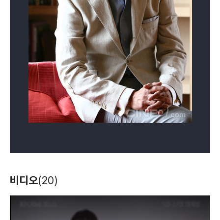
배우
배우
배우
이오지마로부터 온
내일의 기억
배트맨 비긴즈
편지
(2007)
(2006)
(2005)
배우(쿠리바야시
배우(사에키 마사유키),
배우(라스 알굴)
타다미치)
제작
비디오
(20)
T
h
i
s
i