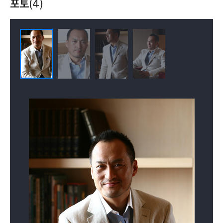
포토
(4)
하야부사: 아득한
상하이
인셉션
귀환
(2012)
(2010)
(2010)
배우
배우(다나카 대좌)
배우(사이토)
틴에이지 뱀파이어
지지않는 태양
내가 숨쉬는 공기
(2009)
(2008)
(2007)