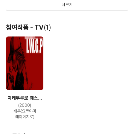
더보기
명탐정 피카츄
후쿠시마 50
트랜스포머: 최후의
참여작품 - TV
(1)
기사
(2019)
(2019)
(2017)
배우
배우
배우(드리프트 목소리)
이케부쿠로 웨스트
분노
고질라
용서받지 못한 자
게이트 파크
(2000)
(2016)
(2014)
(2013)
배우(요코야마
배우(마키 요헤이)
배우
배우
레이이치로)