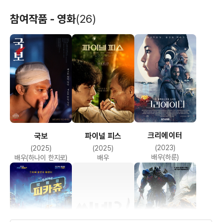
참여작품 - 영화
(26)
크리에이터
국보
파이널 피스
(2023)
(2025)
(2025)
배우(하룬)
배우(하나이 한지로)
배우