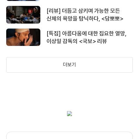
＜크리에이터＞ ‘AI, 인간적인가 인간의
[리뷰] 더듬고 삼키며 가능한 모든
적인가’ 영상
신체의 욕망을 탐닉하다, <담뽀뽀>
[특집] 아름다움에 대한 집요한 열망,
＜크리에이터＞ 오리지널 SF의 시작
이상일 감독의 <국보> 리뷰
영상
더보기
＜크리에이터＞ 메인 예고편
＜크리에이터＞ 티저 예고편
＜인셉션＞ 30초 예고편