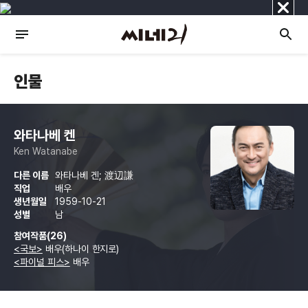
닫
기
인물
와타나베 켄
Ken Watanabe
다른 이름
와타나베 겐; 渡辺謙
직업
배우
생년월일
1959-10-21
성별
남
참여작품(26)
<국보>
배우(하나이 한지로)
<파이널 피스>
배우