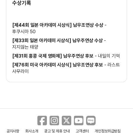
수상기록
＜인셉션＞ 메인 예고편
[제44회 일본 아카데미 시상식] 남우조연상 수상
-
후쿠시마 50
[제33회 일본 아카데미 시상식] 남우주연상 수상
-
지지않는 태양
＜명탐정 피카츄＞ 번쩍추리 영상
[제31회 홍콩 국제 영화제] 남우주연상 후보
-
내일의 기억
[제76회 미국 아카데미 시상식] 남우조연상 후보
-
라스트
사무라이
＜명탐정 피카츄＞ 환상의 추리 영상
＜명탐정 피카츄＞ 라이언 레이놀즈 빙의
영상
공지사항
회사소개
광고 및 제휴 안내
고객센터
개인정보취급방침