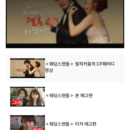
a
m
o
d
a
l
w
i
n
d
o
w
.
＜웨딩스캔들＞ 발칙커플의 CF패러디
영상
＜웨딩스캔들＞ 본 예고편
＜웨딩스캔들＞ 티저 예고편