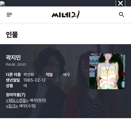
닫
기
인물
곽지민
Kwak Jimin
다른 이름
곽선화
직업
배우
생년월일
1985-02-13
성별
여
참여작품(7)
<웨딩스캔들>
배우(정은)
<링크>
배우(수정)