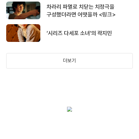
차라리 파멸로 치닫는 치정극을
소녀X소녀
구성했더라면 어땟을까 <링크>
‘시리즈 다세포 소녀’의 곽지민
레드아이 본 예고편
더보기
사마리아
여고괴담 세번째 이야기: 여우계단