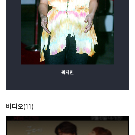
곽지민
비디오
(11)
T
h
i
s
i
s