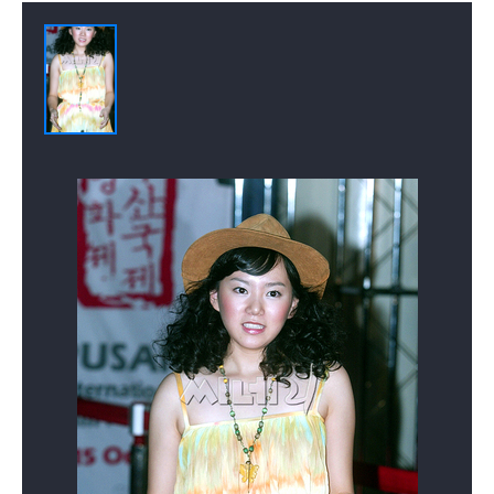
배우(다빈)
배우(두눈박이)
배우(정연수)
사랑을 할꺼야
똑바로 살아라
(2004)
(2002)
배우(진파랑)
배우