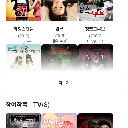
링크
웨딩스캔들
청춘그루브
(2009)
(2012)
(2009)
배우(수정)
배우(정은)
배우(아라)
더보기
소녀X소녀
레드아이
여고괴담 세 번째
참여작품 - TV
(8)
이야기: 여우계단
(2006)
(2005)
(2003)
배우(세리)
배우(소희)
배우(무용반 후배)