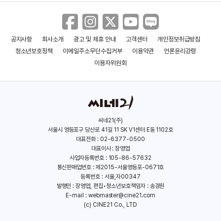
공지사항
회사소개
광고 및 제휴 안내
고객센터
개인정보취급방침
청소년보호정책
이메일주소무단수집거부
이용약관
언론윤리강령
이용자위원회
씨네21(주)
서울시 영등포구 당산로 41길 11 SK V1센터 E동 1102호
대표전화 : 02-6377-0500
대표이사 : 장영엽
사업자등록번호 : 105-86-57632
통신판매업번호 : 제2015-서울영등포-0671호
등록번호 : 서울,자00347
발행인 : 장영엽, 편집•청소년보호책임자 : 송경원
E-mail :
webmaster@cine21.com
(c) CINE21 Co., LTD