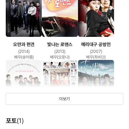
오만과 편견
빛나는 로맨스
메리대구 공방전
사마리아
(2014)
(2013)
(2007)
(2003)
배우(송아름)
배우(오윤나)
배우(최비단)
배우(여진)
더보기
아이 엠 샘
시리즈 다세포소녀
프라하의 연인
포토
(1)
(2007)
(2006)
(2005)