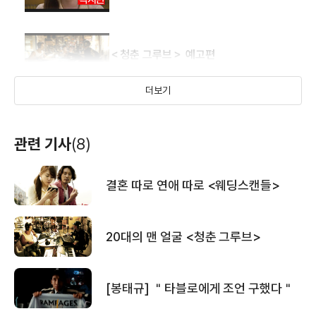
＜청춘 그루브＞ 예고편
더보기
＜청춘 그루브＞ 30초 예고편
관련 기사
(8)
결혼 따로 연애 따로 <웨딩스캔들>
＜링크＞ 30초 예고편
20대의 맨 얼굴 <청춘 그루브>
소녀X소녀 30초 스팟
[봉태규] ＂타블로에게 조언 구했다＂