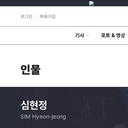
로그인
회원가입
기사
포토 & 영상
인물
심현정
SIM Hyeon-jeong