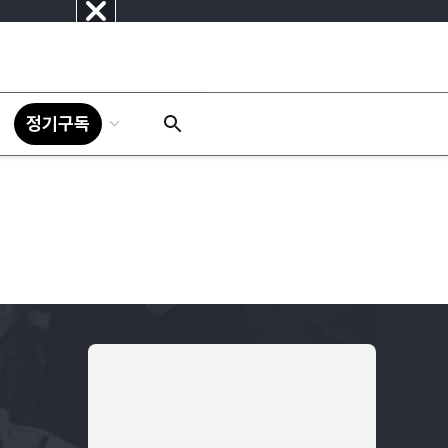
닫
기
정기구독