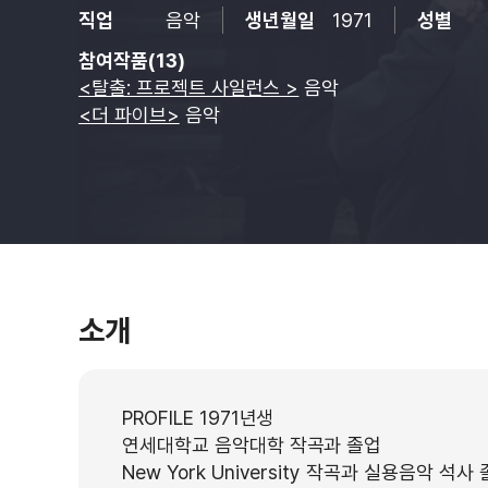
직업
음악
생년월일
1971
성별
참여작품(13)
<탈출: 프로젝트 사일런스 >
음악
<더 파이브>
음악
소개
PROFILE 1971년생
연세대학교 음악대학 작곡과 졸업
New York University 작곡과 실용음악 석사