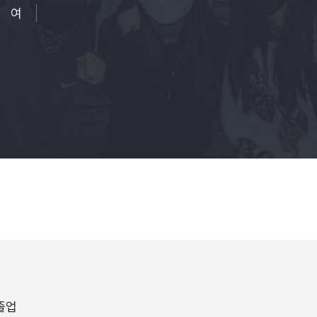
여
 졸업