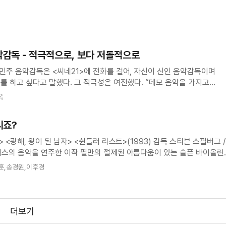
악감독 - 적극적으로, 보다 저돌적으로
임민주 음악감독은 <씨네21>에 전화를 걸어, 자신이 신인 음악감독이며
를 하고 싶다고 말했다. 그 적극성은 여전했다. “데모 음악을 가지고
 영화사 문이 잠겨 있으면 배우 프로필 모집함에다가 데모를 넣어두기도
옥
작업한 작품이 <
시죠?
<쉰들러 리스트>(1993) 감독 스티븐 스필버그 /
엄스의 음악을 연주한 이작 펄만의 절제된 아름다움이 있는 슬픈 바이올린
명하다. 학살장면에 흐르는 이 아름다운 영화음악은 역설적이게도 잔혹
훈,송경원,이후경
더보기