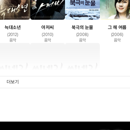
늑대소년
아저씨
북극의 눈물
그 해 여름
(2012)
(2010)
(2008)
(2006)
음악
음악
음악
음악
더보기
잘돼가? 무엇이든
오디션
순간접착제
(2004)
(2003)
(2001)
음악
음악
음악