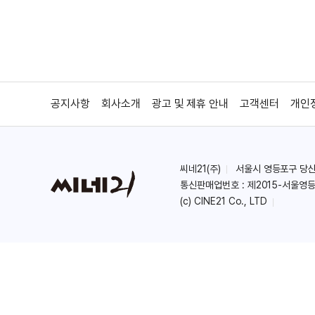
＜늑대소년＞ 탄생기
＜늑대소년＞ 메인 예고편
공지사항
회사소개
광고 및 제휴 안내
고객센터
개인
씨네21(주)
서울시 영등포구 당산로 
＜늑대소년＞ 티저 예고편
통신판매업번호 : 제2015-서울영등
(c) CINE21 Co., LTD
＜아저씨＞ 감독 메이킹 영상
＜아저씨＞ 태식 캐릭터 영상