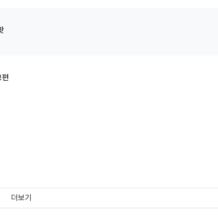
팟
고편
더보기