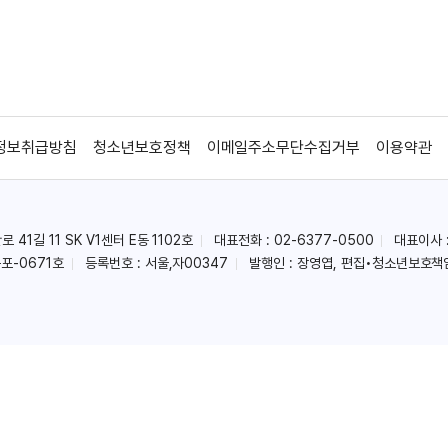
정보취급방침
청소년보호정책
이메일주소무단수집거부
이용약관
41길 11 SK V1센터 E동 1102호
대표전화 : 02-6377-0500
대표이사 
포-0671호
등록번호 : 서울,자00347
발행인 : 장영엽, 편집•청소년보호책