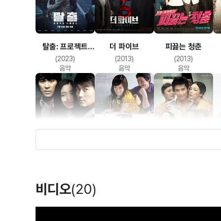
탈출: 프로젝트
더 파이브
피끓는 청춘
사일런스
(2023)
(2013)
(2013)
음악
음악
음악
조용한 세상
사과
누구나 비밀은 있다
(2006)
(2005)
(2004)
비디오
(20)
음악
음악
음악
T
h
i