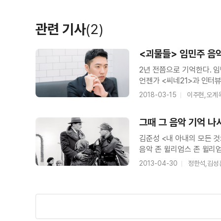
＜피끓는 청춘＞ 캐릭터 예고편
관련 기사
(2)
＜더 파이브＞ 비하인드 영상
<괴물들> 임민주 음
2년 전쯤으로 기억한다. 
언젠가 <씨네21>과 인터뷰
영화사를 많이 돌아다녔다.
2018-03-15
이주현,오계
＜더 파이브＞ 메인 예고편
했다. 그렇게 연락이 와서 
그때 그 음악 기억 나
김준성 <내 아내의 모든 것> <광해, 왕이 된 남자> 
＜더 파이브＞ 티저 예고편
음악 존 윌리엄스 존 윌리
선율이 아직도 머릿속에 선
2013-04-30
정한석,김성
현실을 담담하게 바라보게
＜늑대소년＞ 현장 비하인드 영상