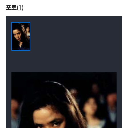
깊고 푸른 밤
이혼법정
깊고 깊은 그곳에
포토
(1)
(1985)
(1984)
(1984)
배우(미세스 한)
배우
배우
김마리라는 부인
바람 바람 바람
과부3대
(1983)
(1983)
(1983)
배우
배우
배우