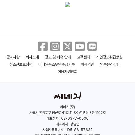
공지사항
회사소개
광고 및 제휴 안내
고객센터
개인정보취급방침
청소년보호정책
이메일주소무단수집거부
이용약관
언론윤리강령
이용자위원회
씨네21(주)
서울시 영등포구 당산로 41길 11 SK V1센터 E동 1102호
대표전화 : 02-6377-0500
대표이사 : 장영엽
사업자등록번호 : 105-86-57632