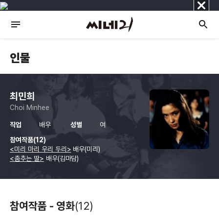
닫
기
인물
최민희
Choi Minhee
직업
배우
성별
여
참여작품(12)
<미리 마리 우리 두리>
배우(미리)
<춤추는 딸>
배우(김마담)
참여작품 - 영화
(12)