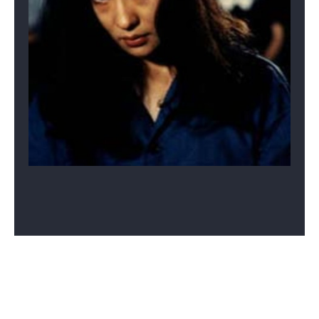
빗속의 연인들
청춘을 이야기
숲과 늪
합시다
(1976)
(1976)
(1975)
배우
배우
배우