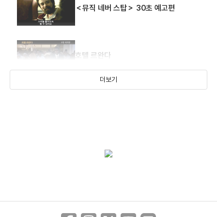
＜뮤직 네버 스탑＞ 30초 예고편
호텔 르완다
더보기
＜갱스 오브 뉴욕＞ 예고편
＜아메리칸 사이코＞ 예고편