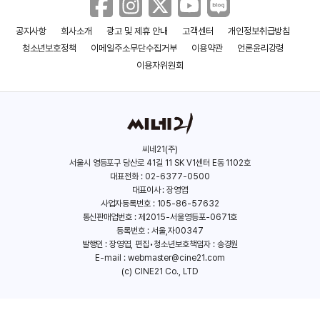
공지사항
회사소개
광고 및 제휴 안내
고객센터
개인정보취급방침
청소년보호정책
이메일주소무단수집거부
이용약관
언론윤리강령
이용자위원회
씨네21(주)
서울시 영등포구 당산로 41길 11 SK V1센터 E동 1102호
대표전화 : 02-6377-0500
대표이사 : 장영엽
사업자등록번호 : 105-86-57632
통신판매업번호 : 제2015-서울영등포-0671호
등록번호 : 서울,자00347
발행인 : 장영엽, 편집•청소년보호책임자 : 송경원
E-mail :
webmaster@cine21.com
(c) CINE21 Co., LTD