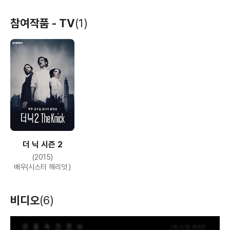
호텔 르완다
갱스 오브 뉴욕
아메리칸 사이코
참여작품 - TV
(1)
(2004)
(2002)
(2000)
배우(팻)
배우(헬 캣 매기)
배우(크리스티)
더 닉 시즌 2
어둠속의 댄서
유브 갓 메일
(2015)
(2000)
(1998)
배우(시스터 해리엇 )
배우(린다)
배우(질리안)
비디오
(6)
T
h
i