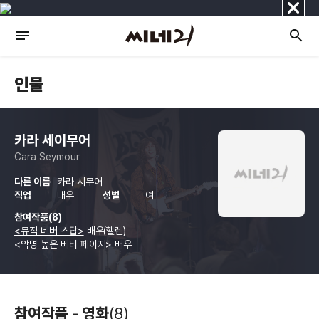
닫
기
인물
카라 세이무어
Cara Seymour
다른 이름
카라 시무어
직업
배우
성별
여
참여작품(8)
<뮤직 네버 스탑>
배우(헬렌)
<악명 높은 베티 페이지>
배우
참여작품 - 영화
(8)