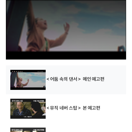
s
i
s
a
m
o
d
a
l
w
i
n
d
o
w
.
＜어둠 속의 댄서＞ 메인 예고편
＜뮤직 네버 스탑＞ 본 예고편