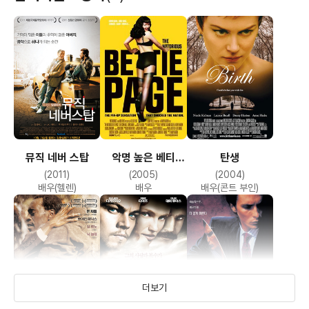
뮤직 네버 스탑
악명 높은 베티
탄생
페이지
(2011)
(2005)
(2004)
배우(헬렌)
배우
배우(콘트 부인)
더보기