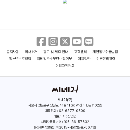
공지사항
회사소개
광고 및 제휴 안내
고객센터
개인정보취급방침
청소년보호정책
이메일주소무단수집거부
이용약관
언론윤리강령
이용자위원회
씨네21(주)
서울시 영등포구 당산로 41길 11 SK V1센터 E동 1102호
대표전화 : 02-6377-0500
대표이사 : 장영엽
사업자등록번호 : 105-86-57632
통신판매업번호 : 제2015-서울영등포-0671호