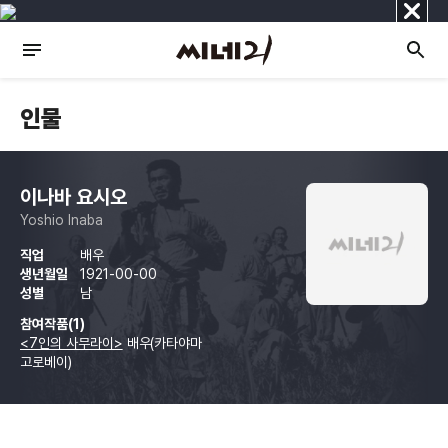
닫
기
인물
이나바 요시오
Yoshio Inaba
직업
배우
생년월일
1921-00-00
성별
남
참여작품(1)
<7인의 사무라이>
배우(카타야마
고로베이)