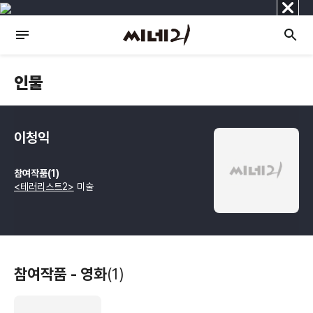
닫
기
인물
이청익
참여작품(1)
<테러리스트2>
미술
참여작품 - 영화
(1)