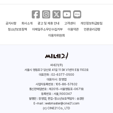
공지사항
회사소개
광고 및 제휴 안내
고객센터
개인정보취급방침
청소년보호정책
이메일주소무단수집거부
이용약관
언론윤리강령
이용자위원회
씨네21(주)
서울시 영등포구 당산로 41길 11 SK V1센터 E동 1102호
대표전화 : 02-6377-0500
대표이사 : 장영엽
사업자등록번호 : 105-86-57632
통신판매업번호 : 제2015-서울영등포-0671호
등록번호 : 서울,자00347
발행인 : 장영엽, 편집•청소년보호책임자 : 송경원
E-mail :
webmaster@cine21.com
(c) CINE21 Co., LTD