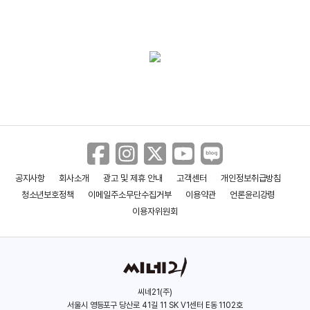
아웃 콜드
(2001)
＜디스 민즈 워＞ 예고편
배우(스텀피)
＜파이널 데스티네이션 5＞ 오프닝 영상
공지사항
회사소개
광고 및 제휴 안내
고객센터
개인정보취급방침
＜파이널 데스티네이션 5＞ 본 예고편
청소년보호정책
이메일주소무단수집거부
이용약관
언론윤리강령
이용자위원회
＜파이널 데스티네이션 5＞ 티저 예고편
씨네21(주)
서울시 영등포구 당산로 41길 11 SK V1센터 E동 1102호