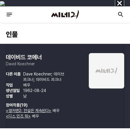
닫
기
인물
데이비드 코에너
David Koechner
다른 이름
Dave Koechner; 데이브
쾨크너; 데이비드 쾨크너
직업
배우
생년월일
1962-08-24
성별
남
참여작품(19)
<앵커맨2: 전설은 계속된다>
배우
<디스 민즈 워>
배우