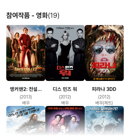
참여작품 - 영화
(19)
앵커맨2: 전설은
디스 민즈 워
피라냐 3DD
계속된다
(2013)
(2012)
(2012)
배우
배우
배우(체트)