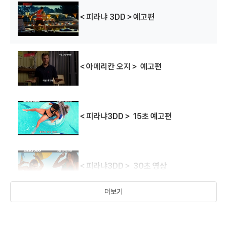
(2006)
(2006)
(2005)
배우
배우
배우(쿠터 대븐포트)
＜피라냐 3DD＞예고편
＜아메리칸 오지＞ 예고편
＜피라냐3DD＞ 15초 예고편
웨이팅
흡연, 감사합니다!
보스의 딸
(2005)
(2005)
(2003)
배우(댄)
배우(바비 제이 블리스)
배우(스피드)
＜피라냐3DD＞ 30초 영상
더보기
＜피라냐3DD＞ 예고편