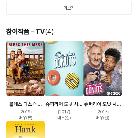
더보기
히트 앤 런
황당한 외계인: 폴
파이널
참여작품 - TV
(4)
데스티네이션 5
(2012)
(2011)
(2011)
배우(샌더스)
배우
배우(데니스)
블레스 디스 메스
슈퍼리어 도넛 시즌
슈퍼리어 도넛 시즌
아메리칸 오지
퍼펙트 게임
겟 스마트
시즌 2
1
2
(2019)
(2017)
(2017)
(2011)
(2009)
(2008)
배우(뷰)
배우(칼)
배우(칼)
배우
배우
배우