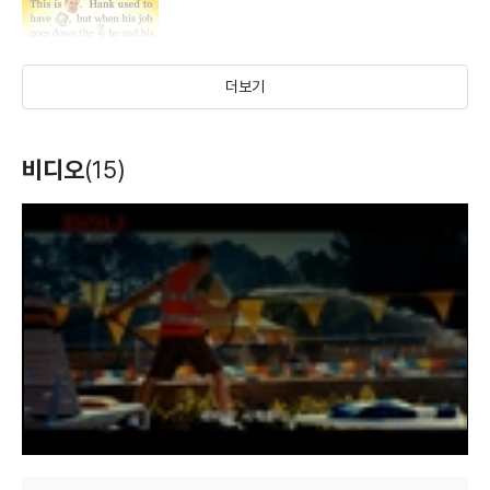
더보기
행크
비디오
(15)
드릴비트 테일러
더 컴백스
워크 하드: 듀이
(2009)
콕스 스토리
(2008)
(2007)
(2007)
배우
T
h
배우
배우
배우
i
s
i
s
a
m
o
d
a
l
w
i
n
d
o
w
.
탈라데가 나이트:
감옥에 가자
해저드 마을의 듀크
리키 바비의 발라드
가족