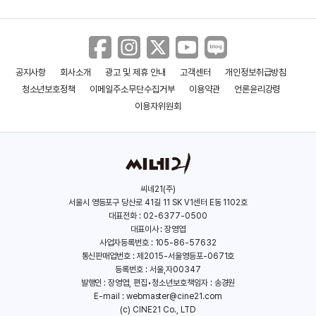
공지사항
회사소개
광고 및 제휴 안내
고객센터
개인정보취급방침
청소년보호정책
이메일주소무단수집거부
이용약관
언론윤리강령
이용자위원회
씨네21(주)
서울시 영등포구 당산로 41길 11 SK V1센터 E동 1102호
대표전화 : 02-6377-0500
대표이사 : 장영엽
사업자등록번호 : 105-86-57632
통신판매업번호 : 제2015-서울영등포-0671호
등록번호 : 서울,자00347
발행인 : 장영엽, 편집•청소년보호책임자 : 송경원
E-mail :
webmaster@cine21.com
(c) CINE21 Co., LTD