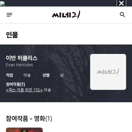
닫
기
인물
이반 허큘리스
Evan Hercules
직업
미술
성별
남
참여작품(1)
<죽는 자를 위한 기도>
미술
참여작품 - 영화
(1)