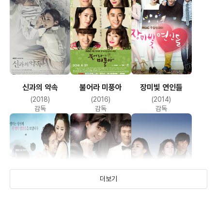
신과의 약속
불어라 미풍아
장미빛 연인들
(2018)
(2016)
(2014)
감독
감독
감독
더보기
천 번의 입맞춤
대한민국 변호사
가을 소나기