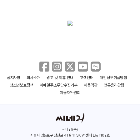
(2011)
(2008)
(2005)
감독
감독
감독
공지사항
회사소개
광고 및 제휴 안내
고객센터
개인정보취급방침
청소년보호정책
이메일주소무단수집거부
이용약관
언론윤리강령
이용자위원회
씨네21(주)
서울시 영등포구 당산로 41길 11 SK V1센터 E동 1102호