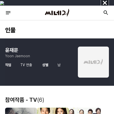
닫
기
인물
윤재문
Yoon Jaemoon
직업
TV 연출
성별
남
참여작품 - TV
(6)