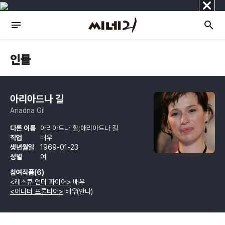
닫
기
인물
아리아드나 길
Ariadna Gil
다른 이름
아리아드나 힐;애리아드나 길
직업
배우
생년월일
1969-01-23
성별
여
참여작품(6)
<레스큐 언더 파이어>
배우
<어나더 프론티어>
배우(안나)