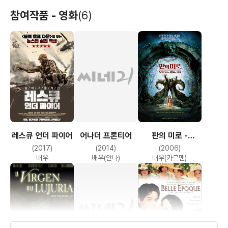
참여작품 - 영화
(6)
레스큐 언더 파이어
어나더 프론티어
판의 미로 -
오필리아와 세 개의
(2017)
(2014)
(2006)
열쇠
배우
배우(안나)
배우(카르멘)