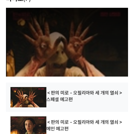
T
h
i
s
i
s
a
m
o
d
a
l
w
i
n
d
o
w
.
＜판의 미로 - 오필리아와 세 개의 열쇠＞
스페셜 예고편
＜판의 미로 - 오필리아와 세 개의 열쇠＞
메인 예고편