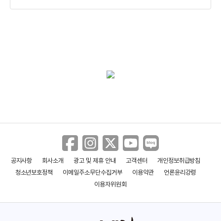
판의 미로 - 오필리아와 세 개의 열쇠
(티져)
공지사항
회사소개
광고 및 제휴 안내
고객센터
개인정보취급방침
청소년보호정책
이메일주소무단수집거부
이용약관
언론윤리강령
이용자위원회