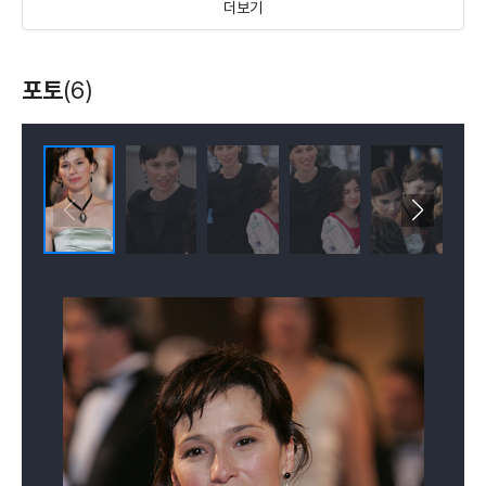
더보기
열정의 처녀
내일은 없다
아름다운 시절
포토
(6)
(2002)
(1995)
(1992)
배우(로라)
배우(마리아)
배우(비올레타)