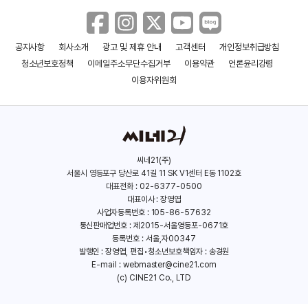
공지사항
회사소개
광고 및 제휴 안내
고객센터
개인정보취급방침
청소년보호정책
이메일주소무단수집거부
이용약관
언론윤리강령
이용자위원회
씨네21(주)
서울시 영등포구 당산로 41길 11 SK V1센터 E동 1102호
대표전화 : 02-6377-0500
대표이사 : 장영엽
사업자등록번호 : 105-86-57632
통신판매업번호 : 제2015-서울영등포-0671호
등록번호 : 서울,자00347
발행인 : 장영엽, 편집•청소년보호책임자 : 송경원
E-mail :
webmaster@cine21.com
(c) CINE21 Co., LTD