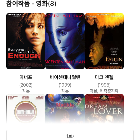
참여작품 - 영화
(8)
이너프
바이센테니얼맨
다크 엔젤
(2002)
(1999)
(1998)
각본
각본
각본, 제작총지휘
더보기