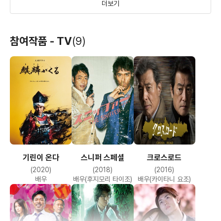
더보기
초원의 의자
바람이 분다
무사 노보우: 최후의
참여작품 - TV
(9)
결전
(2013)
(2013)
(2012)
배우
배우(-)
배우
기린이 온다
스니퍼 스페셜
크로스로드
젠
하나다 소년사 -
교섭인 마시타
(2020)
(2018)
(2016)
유령과 비밀의 터널
마사요시
(2008)
(2006)
(2005)
배우
배우(후지모리 타이조)
배우(카이타니 요조)
배우
배우(하나다 다이지로)
배우