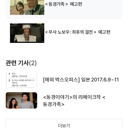
배우
배우(요시타케 노부오)
배우(사쿠마 타메히사)
＜동경가족＞ 예고편
＜무사 노보우: 최후의 결전＞ 예고편
관련 기사
(2)
[해외 박스오피스] 일본 2017.6.9~11
<동경이야기>의 리메이크작 <
동경가족>
더보기