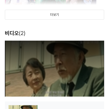
더보기
따귀! ~변호사
유류수사 3
소중한 것은 모두
비디오
(2)
타키 183
검은 집
웰컴 미스터
사무원 미노와가
네가 가르쳐줬어
(2014)
(2013)
(2011)
맥도날드
(2005)
(1999)
(1997)
사랑으로
배우(쿠도 요헤이)
배우(모리타 소스케)
배우(나카니시
T
h
배우
배우(코모다 시게조)
배우(성우 타츠히코)
요시후미)
i
해결합니다~
s
i
s
a
m
o
d
a
l
w
i
n
d
o
w
.
전격 결혼 ~퍼퓸
파워 오브 러브
내사랑 사쿠라코
오브 러브~
(2010)
(2002)
(2000)