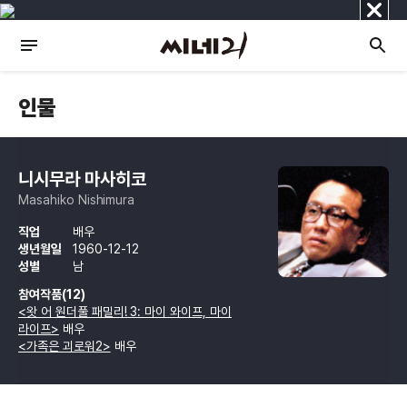
닫
기
인물
니시무라 마사히코
Masahiko Nishimura
직업
배우
생년월일
1960-12-12
성별
남
참여작품(12)
<왓 어 원더풀 패밀리! 3: 마이 와이프, 마이
라이프>
배우
<가족은 괴로워2>
배우