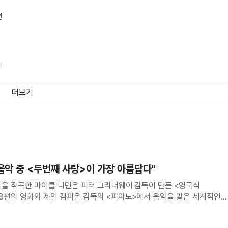
편
편
더보기
음악 중 <두번째 사랑>이 가장 아름답다"
악을 작곡한 마이클 니먼은 피터 그리너웨이 감독이 만든 <영국식
8편의 영화와 제인 캠피온 감독의 <피아노>에서 음악을 맡은 세계적인
랑>을 연출한 김진아 감독은 평소 마이클 니먼의 음악에서 “영상이미지를
시키는 힘