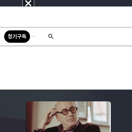
닫
기
정기구독