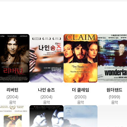
리버틴
나인 송즈
더 클레임
원더랜드
(2004)
(2004)
(2000)
(1999)
음악
음악
음악
음악