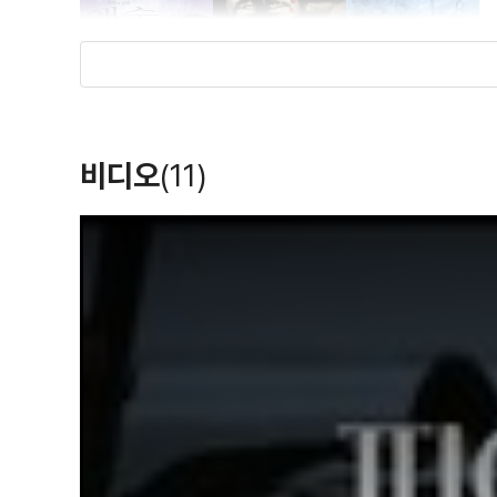
애수
블러드 솔저
가타카
(1999)
(1999)
(1997)
비디오
(11)
음악
음악
음악
T
h
i
s
i
s
a
m
o
d
a
l
w
i
n
d
o
요리사, 도둑, 그의
w
사랑한다면
차례로 익사시키기
.
아내 그리고 그의
이들처럼
(1989)
(1990)
(1988)
정부
음악
음악
음악