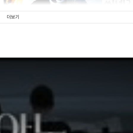
더보기
캐링턴
식스 데이 식스
피아노
프로스페로의 
나잇
(1995)
(1994)
(1993)
(1991)
음악
음악
음악
음악
하나의 Z와 두
영국식 정원
개의 0
살인사건
(1985)
(1982)
음악
음악