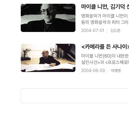
마이클 니먼, 김기덕 
영화음악가 마이클 니먼이 
＜리버틴＞
등의 영화음악과 피터 그리
<카메라를 든 사나이> 공
2004-07-01
김도훈
자리에서 그는 “영국에서 
<카메라를 든 사나이
＜두 번째 사랑＞베라 파미가 코믹 표정
마이클 니먼(60)이 내한
살인사건>과 <프로스페로의
베르토프의 무성다큐멘터리 
2004-06-03
박혜명
10년간 음악비평가로 활
＜두 번째 사랑＞베라 파미가 인터뷰 
＜두 번째 사랑＞