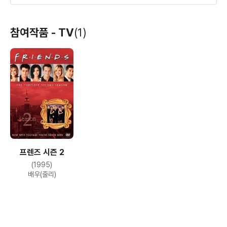
남자가 사랑할 때
미스터 존스
맨 트러블
참여작품 - TV
(1)
(1994)
(1993)
(1992)
배우(에이미)
배우
배우
프렌즈 시즌 2
(1995)
배우(줄리)