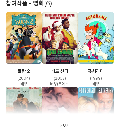
참여작품 - 영화
(6)
뮬란 2
배드 산타
퓨처라마
(2004)
(2003)
(1999)
배우
배우(로이스)
배우
더보기