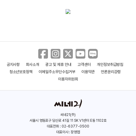
공지사항
회사소개
광고 및 제휴 안내
고객센터
개인정보취급방침
청소년보호정책
이메일주소무단수집거부
이용약관
언론윤리강령
이용자위원회
씨네21(주)
서울시 영등포구 당산로 41길 11 SK V1센터 E동 1102호
대표전화 : 02-6377-0500
대표이사 : 장영엽