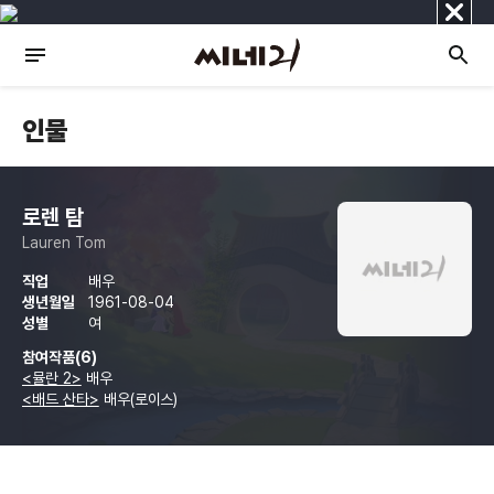
닫
기
인물
로렌 탐
Lauren Tom
직업
배우
생년월일
1961-08-04
성별
여
참여작품(6)
<뮬란 2>
배우
<배드 산타>
배우(로이스)