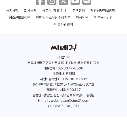
공지사항
회사소개
광고 및 제휴 안내
고객센터
개인정보취급방침
청소년보호정책
이메일주소무단수집거부
이용약관
언론윤리강령
이용자위원회
씨네21(주)
서울시 영등포구 당산로 41길 11 SK V1센터 E동 1102호
대표전화 : 02-6377-0500
대표이사 : 장영엽
사업자등록번호 : 105-86-57632
통신판매업번호 : 제2015-서울영등포-0671호
등록번호 : 서울,자00347
발행인 : 장영엽, 편집•청소년보호책임자 : 송경원
E-mail :
webmaster@cine21.com
(c) CINE21 Co., LTD