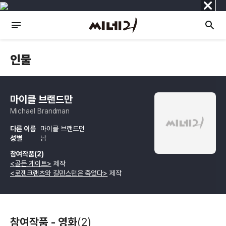
닫
기
인물
마이클 브랜드만
Michael Brandman
다른 이름
마이클 브랜드먼
성별
남
참여작품(2)
<골든 게이트>
제작
<로젠크랜츠와 길덴스턴은 죽었다>
제작
참여작품 - 영화
(2)