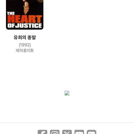
유희의 종말
(1992)
제작총지휘