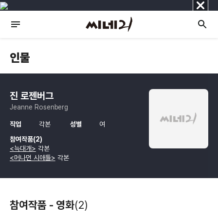
닫
기
인물
진 로젠버그
Jeanne Rosenberg
직업
각본
성별
여
참여작품(2)
<늑대개>
각본
<머나먼 시애틀>
각본
참여작품 - 영화
(2)