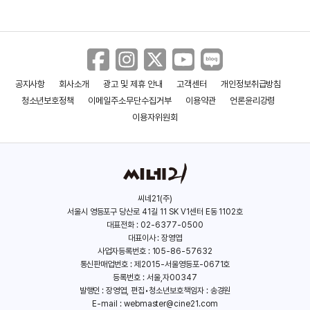
공지사항
회사소개
광고 및 제휴 안내
고객센터
개인정보취급방침
청소년보호정책
이메일주소무단수집거부
이용약관
언론윤리강령
이용자위원회
씨네21(주)
서울시 영등포구 당산로 41길 11 SK V1센터 E동 1102호
대표전화 : 02-6377-0500
대표이사 : 장영엽
사업자등록번호 : 105-86-57632
통신판매업번호 : 제2015-서울영등포-0671호
등록번호 : 서울,자00347
발행인 : 장영엽, 편집•청소년보호책임자 : 송경원
E-mail :
webmaster@cine21.com