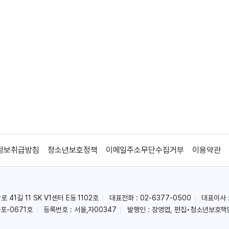
정보취급방침
청소년보호정책
이메일주소무단수집거부
이용약관
41길 11 SK V1센터 E동 1102호
대표전화 : 02-6377-0500
대표이사 
포-0671호
등록번호 : 서울,자00347
발행인 : 장영엽, 편집•청소년보호책