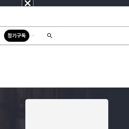
닫
기
정기구독