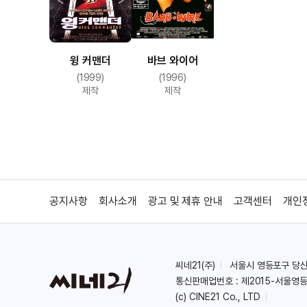
윙 커맨더
바브 와이어
(1999)
(1996)
제작
제작
공지사항
회사소개
광고 및 제휴 안내
고객센터
개인
씨네21(주)
서울시 영등포구 당산로 
통신판매업번호 : 제2015-서울영등
(c) CINE21 Co., LTD