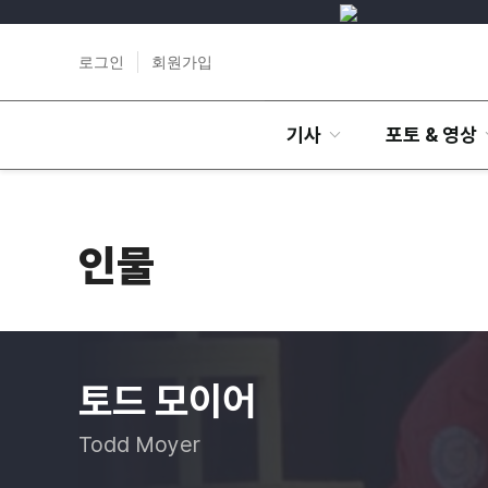
로그인
회원가입
기사
포토 & 영상
인물
토드 모이어
Todd Moyer