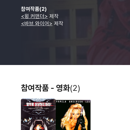
참여작품(2)
<윙 커맨더>
제작
<바브 와이어>
제작
참여작품 - 영화
(2)