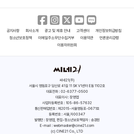
공지사항
회사소개
광고 및 제휴 안내
고객센터
개인정보취급방침
청소년보호정책
이메일주소무단수집거부
이용약관
언론윤리강령
이용자위원회
씨네21(주)
서울시 영등포구 당산로 41길 11 SK V1센터 E동 1102호
대표전화 : 02-6377-0500
대표이사 : 장영엽
사업자등록번호 : 105-86-57632
통신판매업번호 : 제2015-서울영등포-0671호
등록번호 : 서울,자00347
발행인 : 장영엽, 편집•청소년보호책임자 : 송경원
E-mail :
webmaster@cine21.com
(c) CINE21 Co., LTD