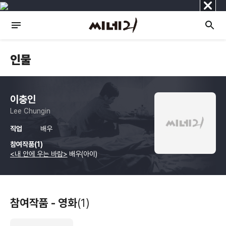
닫
기
인물
이충인
Lee Chungin
직업
배우
참여작품(1)
<내 안에 우는 바람>
배우(아이)
참여작품 - 영화
(1)