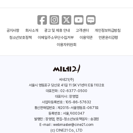
공지사항
회사소개
광고 및 제휴 안내
고객센터
개인정보취급방침
청소년보호정책
이메일주소무단수집거부
이용약관
언론윤리강령
이용자위원회
씨네21(주)
서울시 영등포구 당산로 41길 11 SK V1센터 E동 1102호
대표전화 : 02-6377-0500
대표이사 : 장영엽
사업자등록번호 : 105-86-57632
통신판매업번호 : 제2015-서울영등포-0671호
등록번호 : 서울,자00347
발행인 : 장영엽, 편집•청소년보호책임자 : 송경원
E-mail :
webmaster@cine21.com
(c) CINE21 Co., LTD