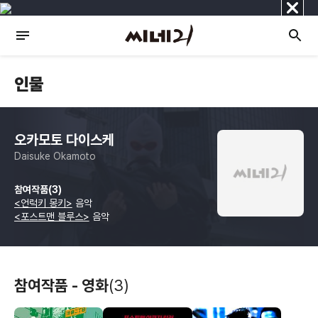
닫
기
인물
오카모토 다이스케
Daisuke Okamoto
참여작품(3)
<언럭키 몽키>
음악
<포스트맨 블루스>
음악
참여작품 - 영화
(3)