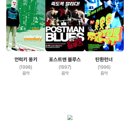
언럭키 몽키
포스트맨 블루스
탄환런너
(1998)
(1997)
(1996)
음악
음악
음악