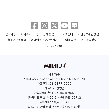
공지사항
회사소개
광고 및 제휴 안내
고객센터
개인정보취급방침
청소년보호정책
이메일주소무단수집거부
이용약관
언론윤리강령
이용자위원회
씨네21(주)
서울시 영등포구 당산로 41길 11 SK V1센터 E동 1102호
대표전화 : 02-6377-0500
대표이사 : 장영엽
사업자등록번호 : 105-86-57632
통신판매업번호 : 제2015-서울영등포-0671호
등록번호 : 서울,자00347
발행인 : 장영엽, 편집•청소년보호책임자 : 송경원