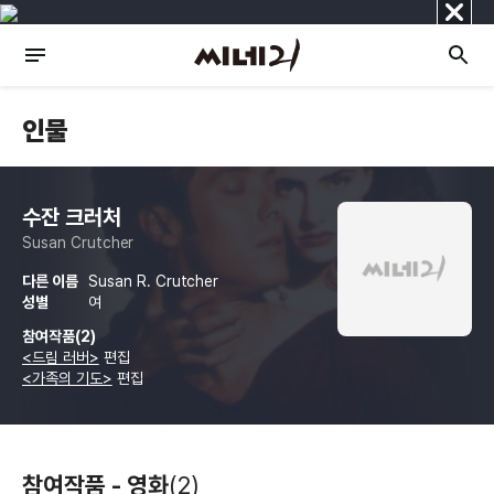
닫
기
인물
수잔 크러처
Susan Crutcher
다른 이름
Susan R. Crutcher
성별
여
참여작품(2)
<드림 러버>
편집
<가족의 기도>
편집
참여작품 - 영화
(2)