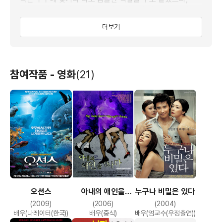
그의 고정된 이미지를 탈바꿈한 영화는 홍상수 감독의 [오!
수정]이다. 한 여자와의 섹스를 위해 칭얼대는 철없는 남자
더보기
재훈 역을 맡은 그는 오버하지 않으면서도 코믹한 연기를
보여주었다. 이외에도 한국, 홍콩, 태국 등 3개국 합작
옴니버스 영화인 [쓰리]의 [메모리즈] 편에서 아내를
살해하는 성민 역으로 등장해 색다른 연기 변신을
참여작품 - 영화
(21)
시도하기도 했다.
<나는 나를 파괴할 권리가 있다>에서 자살 도우미 역으로 <
아내의 애인을 만나다>에서 택시 기사 역으로 출연 하였다.
오션스
아내의 애인을
누구나 비밀은 있다
만나다
(2009)
(2006)
(2004)
배우(나레이터(한국))
배우(중식)
배우(엄교수(우정출연))