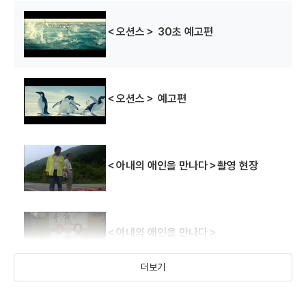
＜오션스＞ 30초 예고편
＜오션스＞ 예고편
골든 크로스
장미빛 연인들
백년의 유산
(2014)
(2014)
(2013)
＜아내의 애인을 만나다＞촬영 현장
배우(서동하)
배우(백만종)
배우(민효동)
＜아내의 애인을 만나다＞
더보기
나는 나를 파괴할 권리가 있다 예고편