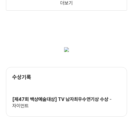
더보기
폭풍의 연인
지붕 뚫고 하이킥
경숙이 경숙아버지
(2010)
(2009)
(2009)
배우(유대권)
배우(정보석)
배우(조재수)
수상기록
[제47회 백상예술대상] TV 남자최우수연기상 수상
-
달콤한 인생
대조영
나도야 간다
자이언트
(2008)
(2006)
(2006)
배우(하동원)
배우(이해고)
배우(형석)