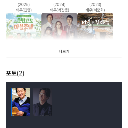
쓰리
오! 수정
무궁화꽃이
(2025)
(2024)
(2023)
피었습니다
(2002)
(2000)
(1995)
배우(진행)
배우(박갑용)
배우(서준희)
배우(성민)
배우(재훈)
배우(순범)
더보기
빨간 풍선
운탄고도 마을호텔
마을을 걷다 :
포토
(2)
개같은 날의 오후
49일의 남자
웨스턴 애비뉴
정보석의 섬마을
(2022)
(2022)
(2022)
(1995)
(1994)
(1993)
이야기
배우(조대봉)
배우
배우
배우(기동대장)
배우(J)
배우