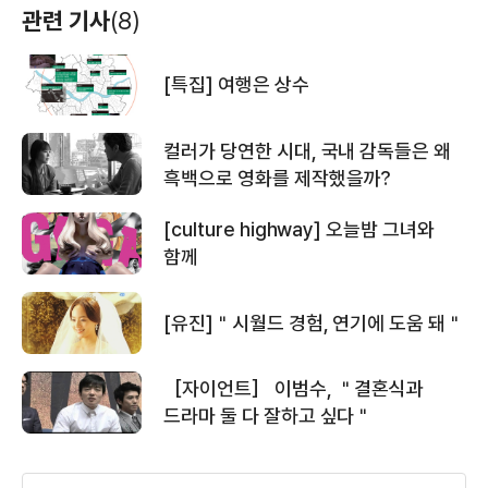
불의 여신 정이
못난이 송편
주얼리 하우스
관련 기사
(8)
(2013)
(2012)
(2012)
배우(선조)
배우(한문길)
배우
[특집] 여행은 상수
＜돈 텔 파파＞ 예고편
컬러가 당연한 시대, 국내 감독들은 왜
흑백으로 영화를 제작했을까?
누구나 비밀은 있다
[culture highway] 오늘밤 그녀와
함께
무신
정보석의 청담동
자이언트
＜쓰리＞ 예고편
새벽 한 시
[유진]＂시월드 경험, 연기에 도움 돼＂
(2011)
(2011)
(2010)
배우(최우)
배우
배우(조필연)
［자이언트］ 이범수, ＂결혼식과
드라마 둘 다 잘하고 싶다＂