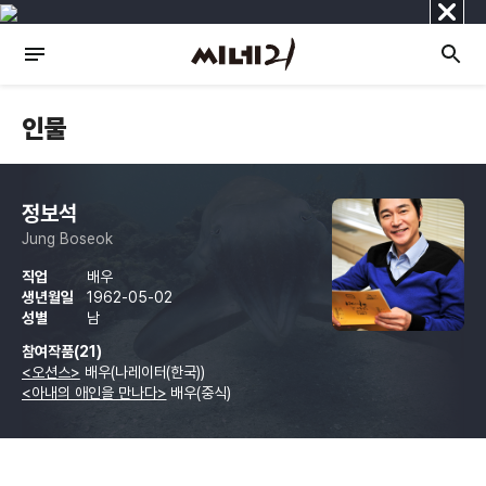
닫
기
인물
정보석
Jung Boseok
직업
배우
생년월일
1962-05-02
성별
남
참여작품(21)
<오션스>
배우(나레이터(한국))
<아내의 애인을 만나다>
배우(중식)