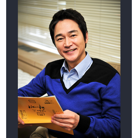
어사와 조이
오! 삼광빌라!
막돼먹은 영애씨
걸어서 하늘까지
천국의 계단
서울의 눈물
시즌17
(2021)
(2020)
(2019)
(1992)
(1991)
(1991)
배우(박승)
배우(우정후)
배우(정보석)
배우(물새)
배우(김호석)
배우(현기문)
식객 허영만의
부잣집 아들
미식클럽
제5의 사나이
아그네스를 위하여
꼭지딴
백반기행
(2019)
(2018)
(2018)
(1991)
(1991)
(1990)
배우
배우(김원용)
배우
배우(창)
배우(박승호)
배우(세민)