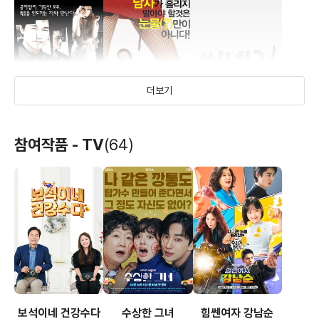
더보기
나는 나를 파괴할
돈 텔 파파
아버지 몰래
참여작품 - TV
(64)
권리가 있다
(2003)
(2003)
(2003)
배우(S)
배우(교수님)
배우
보석이네 건강수다
수상한 그녀
힘쎈여자 강남순