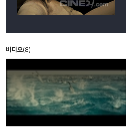
흉부외과:심장을
빙구
왕은 사랑한다
꿈
젊은날의 초상
그후로도 오랫동안
훔친 의사들
(2018)
(2017)
(2017)
비디오
(8)
(1990)
(1990)
(1989)
배우(윤현일)
배우(중년 장은석)
배우(충렬왕)
배우(모례)
배우(영훈)
배우
T
h
i
s
i
s
a
m
o
d
a
l
w
i
n
d
o
w
.
몬스터
딱 너같은 딸
더 레이서
(2016)
(2015)
(2015)
배우(변일재)
배우(소판석)
배우(출연)