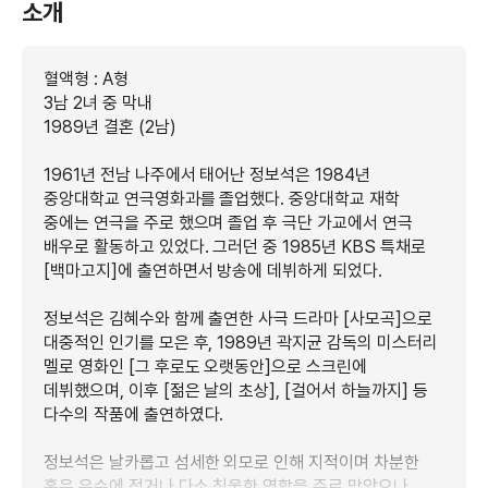
소개
혈액형 : A형
3남 2녀 중 막내
1989년 결혼 (2남)
1961년 전남 나주에서 태어난 정보석은 1984년
중앙대학교 연극영화과를 졸업했다. 중앙대학교 재학
중에는 연극을 주로 했으며 졸업 후 극단 가교에서 연극
배우로 활동하고 있었다. 그러던 중 1985년 KBS 특채로
[백마고지]에 출연하면서 방송에 데뷔하게 되었다.
정보석은 김혜수와 함께 출연한 사극 드라마 [사모곡]으로
대중적인 인기를 모은 후, 1989년 곽지균 감독의 미스터리
멜로 영화인 [그 후로도 오랫동안]으로 스크린에
데뷔했으며, 이후 [젊은 날의 초상], [걸어서 하늘까지] 등
다수의 작품에 출연하였다.
정보석은 날카롭고 섬세한 외모로 인해 지적이며 차분한
혹은 우수에 젖거나 다소 침울한 역할을 주로 맡았으나,