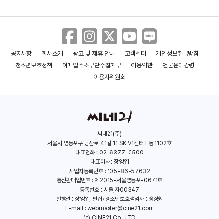
공지사항
회사소개
광고 및 제휴 안내
고객센터
개인정보취급방침
청소년보호정책
이메일주소무단수집거부
이용약관
언론윤리강령
지금도 마로니에는
신돈
용서
이용자위원회
(2005)
(2005)
(2004)
배우(해설자)
배우(공민왕)
배우(김형우)
씨네21(주)
서울시 영등포구 당산로 41길 11 SK V1센터 E동 1102호
대표전화 : 02-6377-0500
대표이사 : 장영엽
사업자등록번호 : 105-86-57632
통신판매업번호 : 제2015-서울영등포-0671호
등록번호 : 서울,자00347
발행인 : 장영엽, 편집•청소년보호책임자 : 송경원
명동백작
귀여운 여인
아내
E-mail :
webmaster@cine21.com
(2004)
(2003)
(2003)
(c) CINE21 Co., LTD