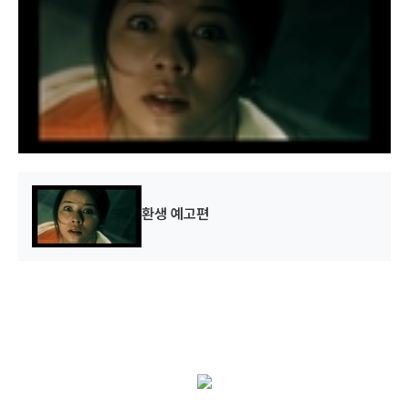
a
m
o
d
a
l
w
i
n
d
o
w
.
환생 예고편