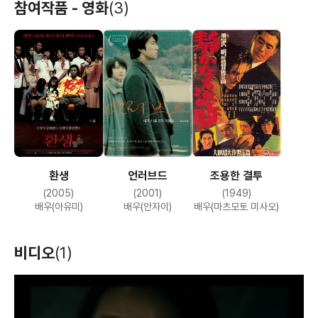
참여작품 - 영화
(3)
환생
언러브드
조용한 결투
(2005)
(2001)
(1949)
배우(아유미)
배우(안자이)
배우(마츠모토 미사오)
비디오
(1)
T
h
i
s
i
s