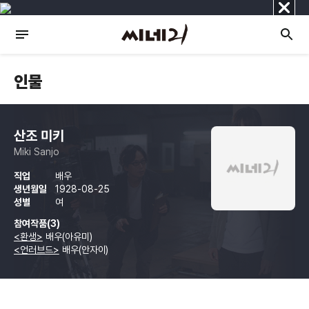
닫
기
인물
산조 미키
Miki Sanjo
직업
배우
생년월일
1928-08-25
성별
여
참여작품(3)
<환생>
배우(아유미)
<언러브드>
배우(안자이)