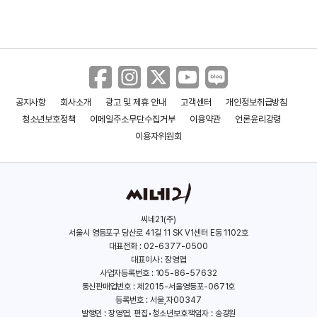
공지사항
회사소개
광고 및 제휴 안내
고객센터
개인정보취급방침
청소년보호정책
이메일주소무단수집거부
이용약관
언론윤리강령
이용자위원회
씨네21(주)
서울시 영등포구 당산로 41길 11 SK V1센터 E동 1102호
대표전화 : 02-6377-0500
대표이사 : 장영엽
사업자등록번호 : 105-86-57632
통신판매업번호 : 제2015-서울영등포-0671호
등록번호 : 서울,자00347
발행인 : 장영엽, 편집•청소년보호책임자 : 송경원