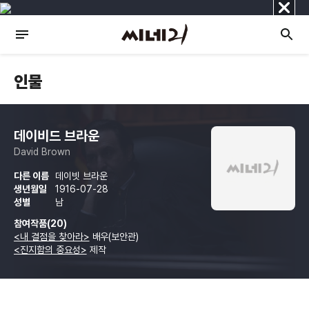
닫
기
인물
데이비드 브라운
David Brown
다른 이름
데이빗 브라운
생년월일
1916-07-28
성별
남
참여작품(20)
<내 결점을 찾아라>
배우(보안관)
<진지함의 중요성>
제작