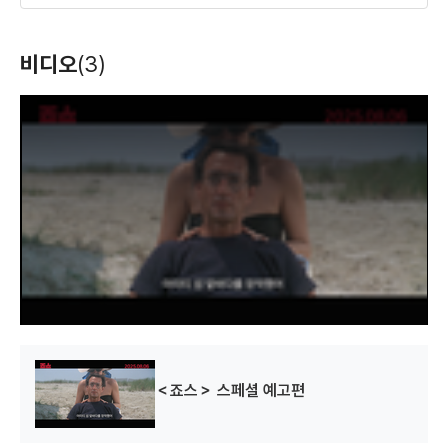
초콜렛
안젤라스 애쉬스
딥 임팩트
비디오
(3)
(2000)
(1999)
(1998)
제작
제작
제작
T
h
i
s
i
s
a
m
o
d
a
l
w
i
n
d
o
w
.
세인트
키스 더 걸
캐나다 베이컨
(1997)
(1997)
(1995)
제작
제작
제작
＜죠스＞ 스페셜 예고편