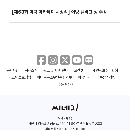
[제63회 미국 아카데미 시상식] 어빙 탤버그 상 수상
-
이웃 여인
아일랜드
죠스
(1981)
(1980)
(1975)
제작
제작
제작
공지사항
회사소개
광고 및 제휴 안내
고객센터
개인정보취급방침
청소년보호정책
이메일주소무단수집거부
이용약관
언론윤리강령
이용자위원회
씨네21(주)
서울시 영등포구 당산로 41길 11 SK V1센터 E동 1102호
대표전화 : 02-6377-0500