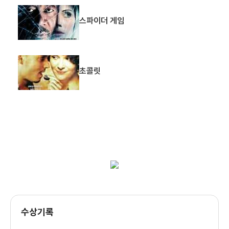
스파이더 게임
어 퓨 굿 맨
드라이빙 미스
코쿤 2
초콜릿
데이지
(1992)
(1989)
(1988)
제작
제작
제작
코쿤
진 해크만의 표적
심판
수상기록
(1985)
(1985)
(1982)
제작
제작
제작