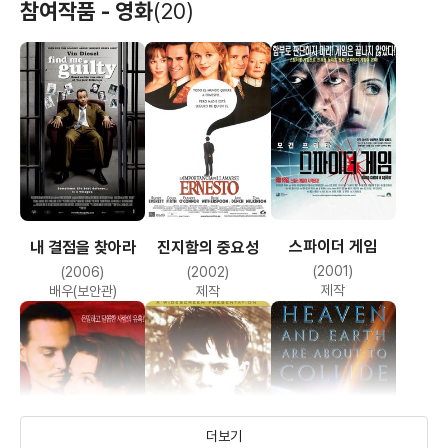
참여작품 - 영화
(20)
스파이더 게임
내 결점을 찾아라
진지함의 중요성
(2001)
(2006)
(2002)
제작
배우(보안관)
제작
더보기