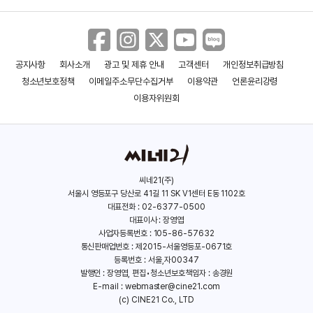
공지사항
회사소개
광고 및 제휴 안내
고객센터
개인정보취급방침
청소년보호정책
이메일주소무단수집거부
이용약관
언론윤리강령
이용자위원회
씨네21(주)
서울시 영등포구 당산로 41길 11 SK V1센터 E동 1102호
대표전화 : 02-6377-0500
대표이사 : 장영엽
사업자등록번호 : 105-86-57632
통신판매업번호 : 제2015-서울영등포-0671호
등록번호 : 서울,자00347
발행인 : 장영엽, 편집•청소년보호책임자 : 송경원
E-mail :
webmaster@cine21.com
(c) CINE21 Co., LTD