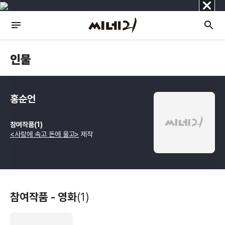
닫
기
인물
홍순언
참여작품(1)
<사랑에 속고 돈에 울고>
제작
참여작품 - 영화
(1)