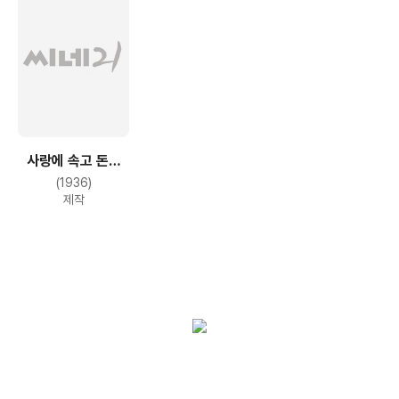
사랑에 속고 돈에
울고
(1936)
제작