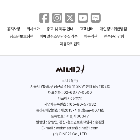
공지사항
회사소개
광고 및 제휴 안내
고객센터
개인정보취급방침
청소년보호정책
이메일주소무단수집거부
이용약관
언론윤리강령
이용자위원회
씨네21(주)
서울시 영등포구 당산로 41길 11 SK V1센터 E동 1102호
대표전화 : 02-6377-0500
대표이사 : 장영엽
사업자등록번호 : 105-86-57632
통신판매업번호 : 제2015-서울영등포-0671호
등록번호 : 서울,자00347
발행인 : 장영엽, 편집•청소년보호책임자 : 송경원
E-mail :
webmaster@cine21.com
(c) CINE21 Co., LTD