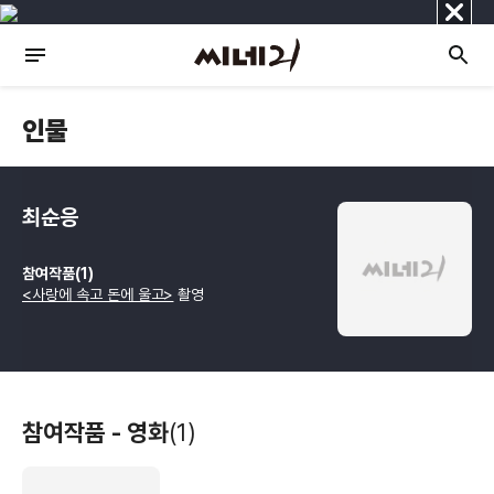
닫
기
인물
최순응
참여작품(1)
<사랑에 속고 돈에 울고>
촬영
참여작품 - 영화
(1)