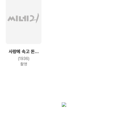
사랑에 속고 돈에
울고
(1936)
촬영