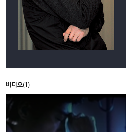
(2014)
(2013)
(2013)
배우(박강록)
배우(조상국)
배우(공정남)
아내의 자격
천사의 선택
힘내요, 미스터 김!
(2012)
(2012)
(2012)
비디오
(1)
배우(한용희)
배우(왕국현)
배우(박재상)
T
h
i
s
i
s
a
m
o
d
a
l
w