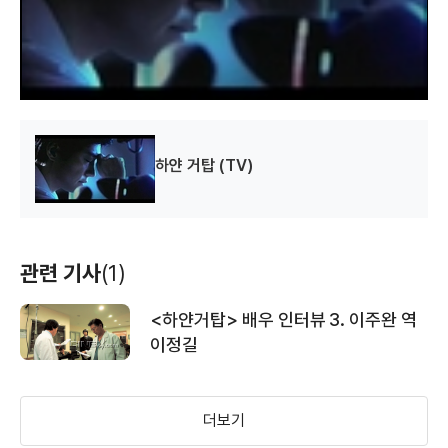
i
n
d
o
w
.
두근두근 달콤
로맨스 타운
여인의 향기
(2011)
(2011)
(2011)
배우(김만복)
배우(장치국)
배우(강철만)
하얀 거탑 (TV)
관련 기사
(1)
<하얀거탑> 배우 인터뷰 3. 이주완 역
아테나 : 전쟁의
여자를 몰라
자유인 이회영
여신
이정길
(2010)
(2010)
(2010)
배우(조명호)
배우(강교장)
배우(영사관 직원)
더보기