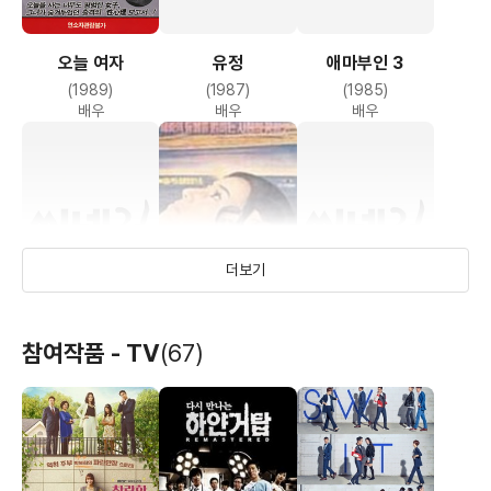
오늘 여자
유정
애마부인 3
(1989)
(1987)
(1985)
배우
배우
배우
더보기
육체의 약속
흑야
안나의 유서
참여작품 - TV
(67)
(1975)
(1975)
(1975)
배우
배우
배우