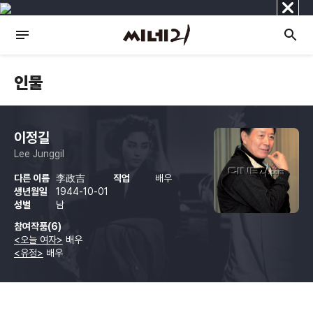
닫
기
인물
이정길
Lee Junggil
다른 이름
李政吉
직업
배우
생년월일
1944-10-01
성별
남
참여작품(6)
<오늘 여자>
배우
<유정>
배우