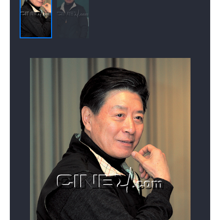
언제나 봄날
이브의 사랑
앙큼한 돌싱녀
(2016)
(2015)
(2014)
배우(강덕상)
배우(구인수)
배우(국기봉)
최고의 결혼
상어
사랑은 노래를 타고