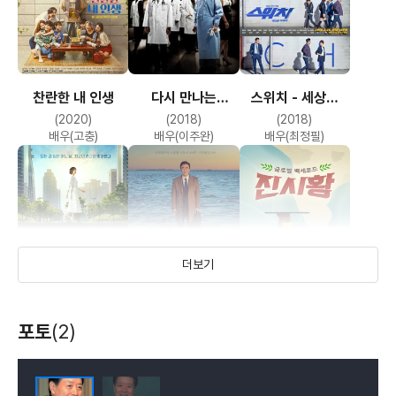
찬란한 내 인생
다시 만나는
스위치 - 세상을
하얀거탑 UHD
바꿔라
(2020)
(2018)
(2018)
리마스터드
배우(고충)
배우(이주완)
배우(최정필)
더보기
돌아온 복단지
기억
백세의 품격 진시황
포토
(2)
(2017)
(2016)
(2016)
배우(박태중)
배우(신화식)
배우