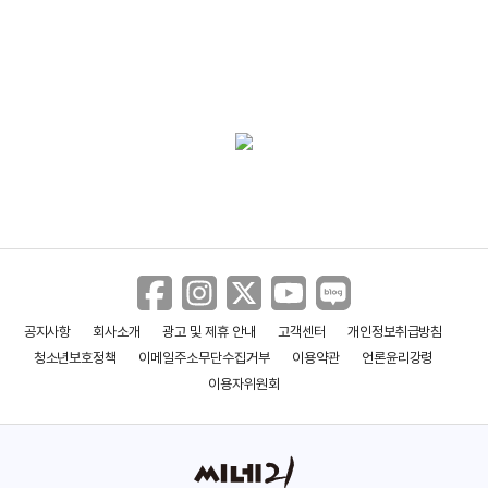
아이리스 시즌1
파트너
아가씨를 부탁해
(2009)
(2009)
(2009)
배우(대통령)
배우(이진표)
배우(강만호)
공지사항
회사소개
광고 및 제휴 안내
고객센터
개인정보취급방침
청소년보호정책
이메일주소무단수집거부
이용약관
언론윤리강령
이용자위원회
망설이지마
내 인생의 황금기
하얀 거탑
(2009)
(2008)
(2007)
배우(송회장)
배우(할아버지)
배우(이주완 외과과장)