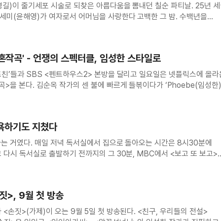
명길)이 줄기세포 시술로 되찾은 아름다움을 뽐내던 칠순 파티날. 25년 
세미(윤해영)가 여자로서 어머님을 사랑한다 고백한 그 밤. 수백년을
 별장에 당도한다. 조선시대 양반 마님 두리안(박주미)과 며느리 김소저
이자 남편을 미래 세상에서 재회하고 단등명(
혼작곡' - 언쟁의 스펙터클, 임성한 스타일로
트친’들과 SBS <펜트하우스2> 본방을 달리고 일요일은 넷플릭스에 올라
>을 본다. 김순옥 작가의 센 불에 빠르게 들볶이다가 ‘Phoebe(임성한)
지는 것이 요즘 주말 밤의 의례다. 돼지고기를 기름에 튀긴 다음 향신
는데, 이렇
 욕하기도 지쳤다
사는 거였다. 매일 저녁 독서실에서 집으로 돌아오는 시간은 8시30분에
 다시 독서실로 출발하기 전까지의 그 30분, MBC에서 <보고 또 보고>
되는 삶의 낙이었다. 왜 하필 <보고 또 보고>였냐고 묻는다면 명확히
, 고작 열여
짓>, 9월 첫 방송
가제)이 오는 9월 5일 첫 방송된다. <친구, 우리들의 전설>