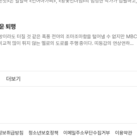
손짓>은 일일극 <인어아가씨>, <왕꽃선녀님>의 임성한 작가가 집필하고,
아침드라마 <흔들리지마>를 연출했던 백호민 PD가 메가폰을 잡은 작품. 현재 캐스팅이 한창
운 퇴행
이라도 터질 것 같은 폭풍 전야의 조마조마함을 털어낼 수 없지만 MBC
비교적 많이 튀지 않는 멜로의 도로를 주행 중이다. 띠동갑의 연상연하
안의 반대로 눈물로 베갯머리를 적신다는 전개야 남녀의 이름 석자가 한번
월한 작명의 ‘백시향’과 ‘부
더보기
정보취급방침
청소년보호정책
이메일주소무단수집거부
이용약관