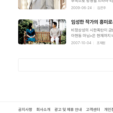
후속으로 방영될 드라마 <
2009-06-24
김은주
임성한 작가의 흥미로
비정상성의 시한폭탄이 금방
아현동 마님>은 현재까지 
커플이 사랑에 빠졌고, 집
2007-10-04
조재원
들어도 머리에 콕 박히는 탁
공지사항
회사소개
광고 및 제휴 안내
고객센터
개인