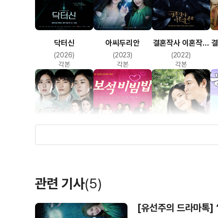
아씨두리안
닥터신
결혼작사 이혼작곡
결
시즌3
(2023)
(2026)
(2022)
각본
각본
각본
신기생뎐
보석비빔밥
아현동 마님
(2011)
(2009)
(2007)
관련 기사
(5)
각본
각본
각본
[유선주의 드라마톡] 