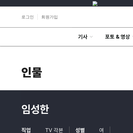
로그인
회원가입
기사
포토 & 영상
인물
임성한
직업
TV 각본
성별
여