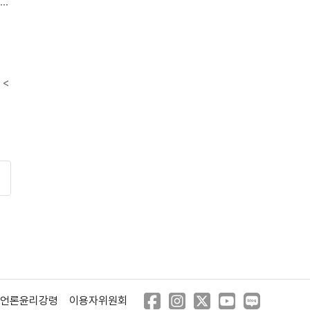
 <
만
언론윤리강령
이용자위원회