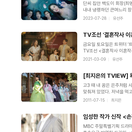
단씨 집안 백도이 회장(최
내내 냉랭하던 큰며느리 장
뛰어넘은 두 여인이 단씨네
2023-07-28
유선주
(이다연)는 급사했던 아들
TV조선 '결혼작사 이
보고 또 보고
금요일 토요일은 트위터 ‘
(1998)
TV조선 <결혼작사 이혼작곡
각본
작가의 약불에 서서히 조려
2021-03-09
유선주
간장에 조리면 동파육이 되
[최지은의 TVIEW]
고3 때 내 꿈은 은주처럼 
맞춰져 있었다. 저녁을 먹고
하는 시간이 나에겐 몇 안
2011-07-15
최지은
설명하긴 어렵다. 다만 그때
임성한 작가 신작 <손
MBC 주말특별기획 드라마 <손짓>(