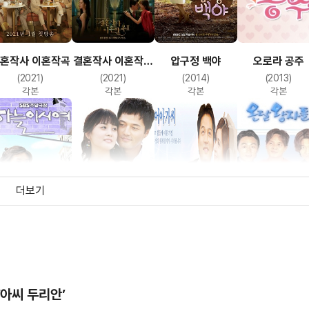
오로라 공주
혼작사 이혼작곡
결혼작사 이혼작곡
압구정 백야
시즌2
(2013)
(2021)
(2021)
(2014)
각본
각본
각본
각본
더보기
왕꽃 선녀님
하늘이시여
인어 아가씨
온달 왕자들
(2004)
(2005)
(2002)
(2000)
각본
각본
각본
각본
‘아씨 두리안’