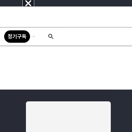
닫
기
정기구독