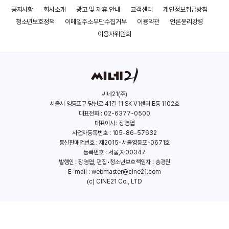
공지사항
회사소개
광고 및 제휴 안내
고객센터
개인정보취급방침
청소년보호정책
이메일주소무단수집거부
이용약관
언론윤리강령
이용자위원회
씨네21(주)
서울시 영등포구 당산로 41길 11 SK V1센터 E동 1102호
대표전화 : 02-6377-0500
대표이사 : 장영엽
사업자등록번호 : 105-86-57632
통신판매업번호 : 제2015-서울영등포-0671호
등록번호 : 서울,자00347
발행인 : 장영엽, 편집•청소년보호책임자 : 송경원
E-mail :
webmaster@cine21.com
(c) CINE21 Co., LTD