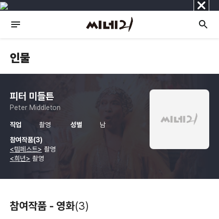
닫
기
인물
피터 미들튼
Peter Middleton
직업
촬영
성별
남
참여작품(3)
<템페스트>
촬영
<희년>
촬영
참여작품 - 영화
(3)