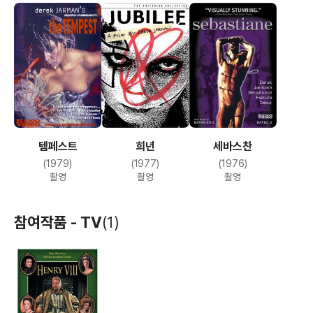
템페스트
희년
세바스찬
(1979)
(1977)
(1976)
촬영
촬영
촬영
참여작품 - TV
(1)